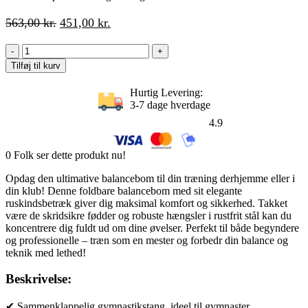
Den
Den
563,00
kr.
451,00
kr.
oprindelige
aktuelle
Sammenklappelig
pris
pris
Balancebom,
var:
er:
Tilføj til kurv
Skridsikker,
563,00 kr..
451,00 kr..
Ruskindsbetræk,
Hurtig Levering:
Holdbart
3-7 dage hverdage
Træ,
4.9
210
x
10
0
Folk ser dette produkt nu!
x
6,5
Opdag den ultimative balancebom til din træning derhjemme eller i
cm,
din klub! Denne foldbare balancebom med sit elegante
Blå
ruskindsbetræk giver dig maksimal komfort og sikkerhed. Takket
antal
være de skridsikre fødder og robuste hængsler i rustfrit stål kan du
koncentrere dig fuldt ud om dine øvelser. Perfekt til både begyndere
og professionelle – træn som en mester og forbedr din balance og
teknik med lethed!
Beskrivelse:
✔ Sammenklappelig gymnastikstang, ideel til gymnaster,