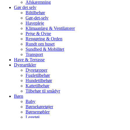
Afskærmning
Gør det selv
Biltilbehør
Gør-det-selv
Havepleje
Klimaanlæg & Ventilatorer
Pejse & Ovne
Rengøring & Orden
Rundt om huset
Sundhed & Mobilitet
Transport
Have & Terrasse
Dyreartikler
Dyretæpper
Fugletilbehør
Hundetilbehør
Kattetilbehør
Tilbehør til smådyr
Børn
Baby
Børnekøretøjer
Børnemøbler
Legetøj
Udendørs legetøj
Bolig