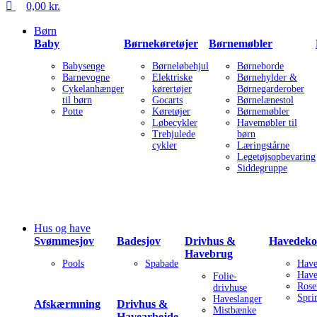
0,00
kr.
Børn
Baby
Børnekøretøjer
Børnemøbler
Babysenge
Børneløbehjul
Børneborde
Barnevogne
Elektriske
Børnehylder &
Cykelanhænger
kørertøjer
Børnegarderober
til børn
Gocarts
Børnelænestol
Potte
Køretøjer
Børnemøbler
Løbecykler
Havemøbler til
Trehjulede
børn
cykler
Læringstårne
Legetøjsopbevaring
Siddegruppe
Hus og have
Svømmesjov
Badesjov
Drivhus &
Havedeko
Havebrug
Pools
Spabade
Have
Have
Folie-
Rose
drivhuse
Spri
Haveslanger
Afskærmning
Drivhus &
Mistbænke
Havearbejde