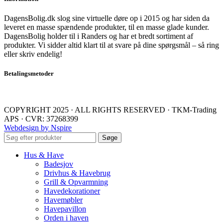
DagensBolig.dk slog sine virtuelle døre op i 2015 og har siden da
leveret en masse spændende produkter, til en masse glade kunder.
DagensBolig holder til i Randers og har et bredt sortiment af
produkter. Vi sidder altid klart til at svare på dine spørgsmål – så ring
eller skriv endelig!
Betalingsmetoder
COPYRIGHT 2025 · ALL RIGHTS RESERVED · TKM-Trading
APS · CVR: 37268399
Webdesign by Nspire
Søge
Hus & Have
Badesjov
Drivhus & Havebrug
Grill & Opvarmning
Havedekorationer
Havemøbler
Havepavillon
Orden i haven