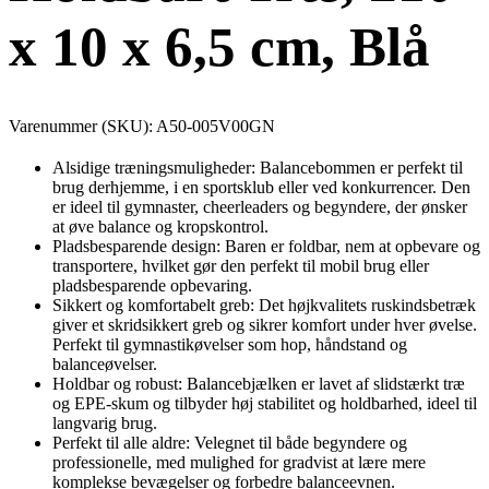
x 10 x 6,5 cm, Blå
Varenummer (SKU):
A50-005V00GN
Alsidige træningsmuligheder: Balancebommen er perfekt til
brug derhjemme, i en sportsklub eller ved konkurrencer. Den
er ideel til gymnaster, cheerleaders og begyndere, der ønsker
at øve balance og kropskontrol.
Pladsbesparende design: Baren er foldbar, nem at opbevare og
transportere, hvilket gør den perfekt til mobil brug eller
pladsbesparende opbevaring.
Sikkert og komfortabelt greb: Det højkvalitets ruskindsbetræk
giver et skridsikkert greb og sikrer komfort under hver øvelse.
Perfekt til gymnastikøvelser som hop, håndstand og
balanceøvelser.
Holdbar og robust: Balancebjælken er lavet af slidstærkt træ
og EPE-skum og tilbyder høj stabilitet og holdbarhed, ideel til
langvarig brug.
Perfekt til alle aldre: Velegnet til både begyndere og
professionelle, med mulighed for gradvist at lære mere
komplekse bevægelser og forbedre balanceevnen.