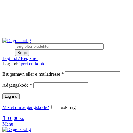
0
Stort udvalg
Hurtig levering
Rådgivning
Gode tilbud
kundeservice@dagensbolig.dk
• Tlf:
71 99 12 22
Man-ons: 9:00-12:00
Tors: 10:00-13:00 - Fre-søn: lukket
Stort udvalg
Hurtig levering
Rådgivning
Søge
Log ind / Registrer
Log ind
Opret en konto
Brugernavn eller e-mailadresse
*
Adgangskode
*
Log ind
Mistet din adgangskode?
Husk mig
0
0,00
kr.
Menu