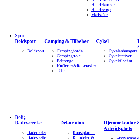
Hundelamper
Hundevogn
Madskåle
Sport
Boldsport
Camping & Tilbehør
Cykel
Boldsport
Campingborde
Cykelanhængere
Campingstole
Cykelstativer
Feltsenge
Cykeltilbehør
Kufferter&Rejsetasker
Telte
Bolig
Badeværelse
Dekoration
Hjemmekontor 
Arbejdsplads
Badereoler
Kunstplanter
Badespejle
Rumdeler &
Arkivskabe 