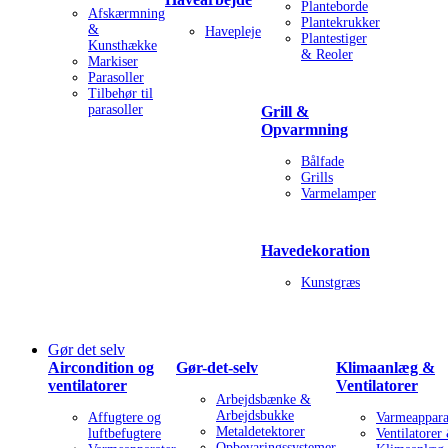
Planteborde
Afskærmning
Plantekrukker
&
Havepleje
Plantestiger
Kunsthække
& Reoler
Markiser
Parasoller
Tilbehør til
parasoller
Grill &
Opvarmning
Bålfade
Grills
Varmelamper
Havedekoration
Kunstgræs
Gør det selv
Aircondition og
Gør-det-selv
Klimaanlæg &
ventilatorer
Ventilatorer
Arbejdsbænke &
Arbejdsbukke
Affugtere og
Varmeappara
Metaldetektorer
luftbefugtere
Ventilatorer
Opbevaringssystemer