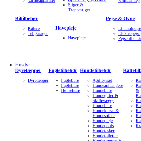
Varmeapparater
Klimaanlæg
Stiger &
Trappestiger
Biltilbehør
Pejse & Ovne
Havepleje
Kølere
Ethanolpejse
Teltgarager
Elektropejse
Havepleje
Pejsetilbehø
Husdyr
Dyretæpper
Fugletilbehør
Hundetilbehør
Kattetil
Dyretæpper
Fuglebure
Agility sæt
Ka
Fuglehuse
Hundeanhængere
Ka
Hønsehuse
Hundebure
&
Hundegitter &
Ka
Skillevægge
Ka
Hundehuse
Kat
Hundekurve &
Ka
Hundesofaer
Ka
Hundepleje
Ka
Hundepools
Kr
Hundetasker
Hundetoiletter
Hundetrapper &