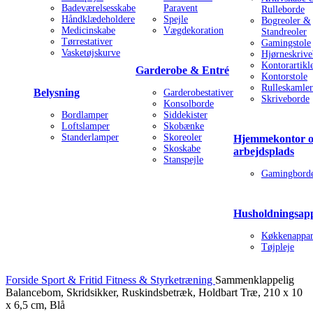
Badeværelsesskabe
Paravent
Rulleborde
Håndklædeholdere
Spejle
Bogreoler &
Medicinskabe
Vægdekoration
Standreoler
Tørrestativer
Gamingstole
Vasketøjskurve
Hjørneskriv
Kontorartikl
Garderobe & Entré
Kontorstole
Rulleskamler
Belysning
Garderobestativer
Skriveborde
Konsolborde
Bordlamper
Siddekister
Loftslamper
Skobænke
Standerlamper
Skoreoler
Hjemmekontor 
Skoskabe
arbejdsplads
Stanspejle
Gamingbord
Husholdningsap
Køkkenappar
Tøjpleje
Forside
Sport & Fritid
Fitness & Styrketræning
Sammenklappelig
Balancebom, Skridsikker, Ruskindsbetræk, Holdbart Træ, 210 x 10
x 6,5 cm, Blå