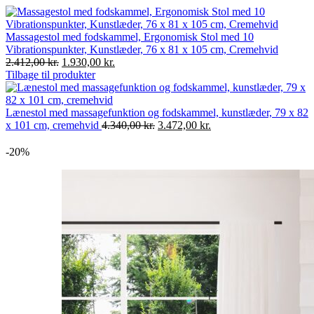
Massagestol med fodskammel, Ergonomisk Stol med 10
Vibrationspunkter, Kunstlæder, 76 x 81 x 105 cm, Cremehvid
Den
Den
2.412,00
kr.
1.930,00
kr.
oprindelige
aktuelle
Tilbage til produkter
pris
pris
var:
er:
2.412,00 kr..
1.930,00 kr..
Lænestol med massagefunktion og fodskammel, kunstlæder, 79 x 82
Den
Den
x 101 cm, cremehvid
4.340,00
kr.
3.472,00
kr.
oprindelige
aktuelle
pris
pris
-20%
var:
er:
4.340,00 kr..
3.472,00 kr..