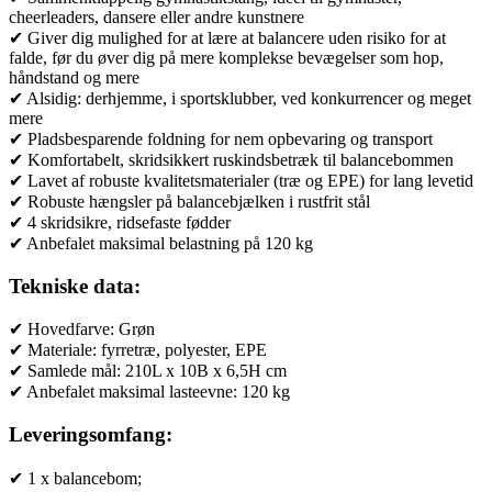
cheerleaders, dansere eller andre kunstnere
✔ Giver dig mulighed for at lære at balancere uden risiko for at
falde, før du øver dig på mere komplekse bevægelser som hop,
håndstand og mere
✔ Alsidig: derhjemme, i sportsklubber, ved konkurrencer og meget
mere
✔ Pladsbesparende foldning for nem opbevaring og transport
✔ Komfortabelt, skridsikkert ruskindsbetræk til balancebommen
✔ Lavet af robuste kvalitetsmaterialer (træ og EPE) for lang levetid
✔ Robuste hængsler på balancebjælken i rustfrit stål
✔ 4 skridsikre, ridsefaste fødder
✔ Anbefalet maksimal belastning på 120 kg
Tekniske data:
✔ Hovedfarve: Grøn
✔ Materiale: fyrretræ, polyester, EPE
✔ Samlede mål: 210L x 10B x 6,5H cm
✔ Anbefalet maksimal lasteevne: 120 kg
Leveringsomfang:
✔ 1 x balancebom;