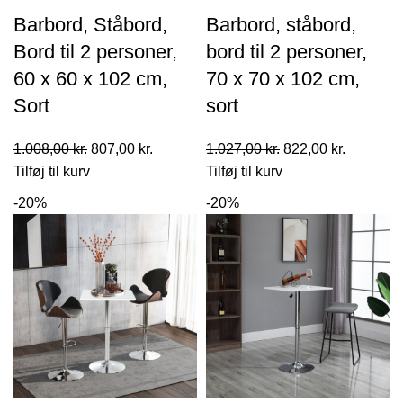
1.290,00 kr..
1.032,0
Barbord, Ståbord,
Barbord, ståbord,
Bord til 2 personer,
bord til 2 personer,
60 x 60 x 102 cm,
70 x 70 x 102 cm,
Sort
sort
Den
Den
Den
Den
1.008,00
kr.
807,00
kr.
1.027,00
kr.
822,00
kr.
oprindelige
aktuelle
oprindelige
aktuelle
Tilføj til kurv
Tilføj til kurv
pris
pris
pris
pris
-20%
-20%
var:
er:
var:
er:
1.008,00 kr..
807,00 kr..
1.027,00 kr..
822,00 kr