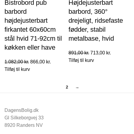
Bistrobord pub
Højdejusterbart
barbord
barbord, 360°
højdejusterbart
drejeligt, ridsefaste
firkantet 60x60cm
fødder, stabil
stål hvid 71-92cm til
metalbase, hvid
køkken eller have
Den
Den
891,00
kr.
713,00
kr.
oprindelige
aktuelle
Tilføj til kurv
Den
Den
1.082,00
kr.
866,00
kr.
pris
pris
oprindelige
aktuelle
Tilføj til kurv
var:
er:
pris
pris
891,00 kr..
713,00 kr..
var:
er:
1
2
→
1.082,00 kr..
866,00 kr..
DagensBolig.dk
Gl Silkeborgvej 33
8920 Randers NV