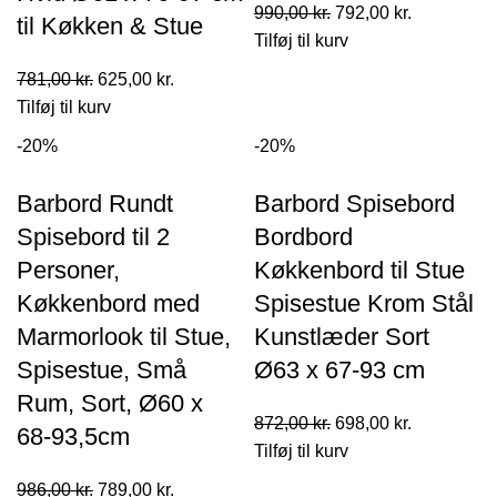
Den
Den
990,00
kr.
792,00
kr.
til Køkken & Stue
oprindelige
aktuelle
Tilføj til kurv
pris
pris
Den
Den
781,00
kr.
625,00
kr.
var:
er:
oprindelige
aktuelle
Tilføj til kurv
990,00 kr..
792,00 kr..
pris
pris
-20%
-20%
var:
er:
781,00 kr..
625,00 kr..
Barbord Rundt
Barbord Spisebord
Spisebord til 2
Bordbord
Personer,
Køkkenbord til Stue
Køkkenbord med
Spisestue Krom Stål
Marmorlook til Stue,
Kunstlæder Sort
Spisestue, Små
Ø63 x 67-93 cm
Rum, Sort, Ø60 x
Den
Den
872,00
kr.
698,00
kr.
68-93,5cm
oprindelige
aktuelle
Tilføj til kurv
pris
pris
Den
Den
986,00
kr.
789,00
kr.