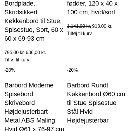
Bordplade,
fødder, 120 x 40 x
Skridsikkert
100 cm, hvid/sort
Køkkenbord til Stue,
Den
Den
1.141,00
kr.
913,00
kr.
Spisestue, Sort, 60 x
oprindelige
aktuelle
Tilføj til kurv
60 x 69-93 cm
pris
pris
var:
er:
Den
Den
795,00
kr.
636,00
kr.
1.141,00 kr..
913,00 kr
oprindelige
aktuelle
Tilføj til kurv
pris
pris
-20%
-20%
var:
er:
795,00 kr..
636,00 kr..
Barbord Moderne
Barbord Rundt
Spisebord
Køkkenbord Ø60 cm
Skrivebord
til Stue Spisestue
Højdejusterbart
Stål Hvid
Metal ABS Maling
Højdejusterbar
Hvid Ø61 x 76-97 cm