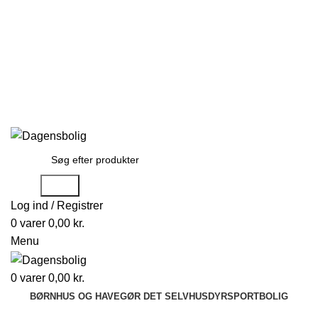
Stort udvalg
Hurtig levering
Rådgivning
Gode tilbud
kundeservice@dagensbolig.dk
• Tlf:
71 99 12 22
Man-ons: 9:00-12:00
Tors: 10:00-13:00 - Fre-søn: lukket
Stort udvalg
Hurtig levering
Rådgivning
Søge
Log ind / Registrer
0
varer
0,00
kr.
Menu
0
varer
0,00
kr.
BØRN
HUS OG HAVE
GØR DET SELV
HUSDYR
SPORT
BOLIG