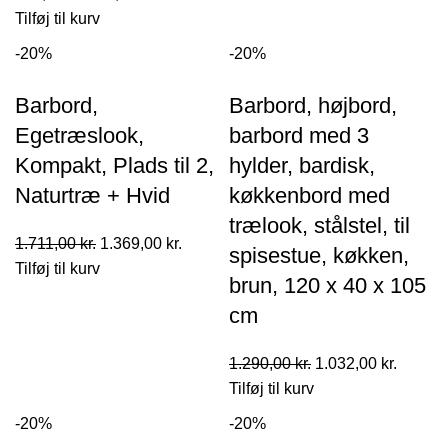
var:
er:
oprindelige
aktuelle
Tilføj til kurv
872,00 kr..
698,00 kr..
pris
pris
-20%
-20%
var:
er:
986,00 kr..
789,00 kr..
Barbord,
Barbord, højbord,
Egetræslook,
barbord med 3
Kompakt, Plads til 2,
hylder, bardisk,
Naturtræ + Hvid
køkkenbord med
trælook, stålstel, til
Den
Den
1.711,00
kr.
1.369,00
kr.
spisestue, køkken,
oprindelige
aktuelle
Tilføj til kurv
brun, 120 x 40 x 105
pris
pris
cm
var:
er:
1.711,00 kr..
1.369,00 kr..
Den
Den
1.290,00
kr.
1.032,00
kr.
oprindelige
aktuell
Tilføj til kurv
pris
pris
-20%
-20%
var:
er: