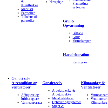
&
Havepleje
Plantestiger
Kunsthække
& Reoler
Markiser
Parasoller
Tilbehør til
parasoller
Grill &
Opvarmning
Bålfade
Grills
Varmelamper
Havedekoration
Kunstgræs
Gør det selv
Aircondition og
Gør-det-selv
Klimaanlæg &
ventilatorer
Ventilatorer
Arbejdsbænke &
Arbejdsbukke
Affugtere og
Varmeappara
Metaldetektorer
luftbefugtere
Ventilatorer
Opbevaringssystemer
Varmeapparater
Klimaanlæg
Stiger &