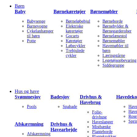
Børn
Baby
Børnekøretøjer
Børnemøbler
Babysenge
Børneløbehjul
Børneborde
Barnevogne
Elektriske
Børnehylder &
Cykelanhænger
kørertøjer
Børnegarderober
til børn
Gocarts
Børnelænestol
Potte
Køretøjer
Børnemøbler
Løbecykler
Havemøbler til
Trehjulede
børn
cykler
Læringstårne
Legetøjsopbevaring
Siddegruppe
Hus og have
Svømmesjov
Badesjov
Drivhus &
Havedeko
Havebrug
Pools
Spabade
Have
Have
Folie-
Rose
drivhuse
Spri
Haveslanger
Afskærmning
Drivhus &
Mistbænke
Havearbejde
Planteborde
Afskærmning
Plantekrukker