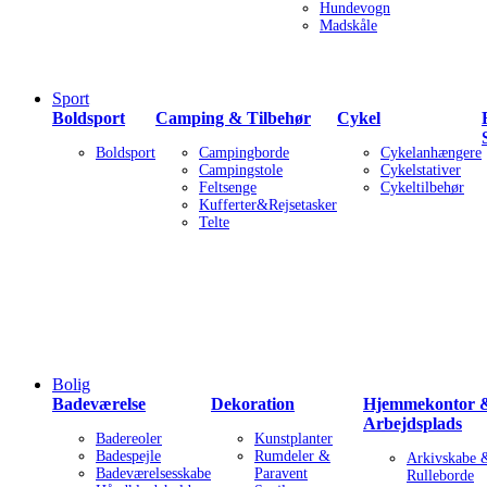
Hundevogn
Madskåle
Sport
Boldsport
Camping & Tilbehør
Cykel
Boldsport
Campingborde
Cykelanhængere
Campingstole
Cykelstativer
Feltsenge
Cykeltilbehør
Kufferter&Rejsetasker
Telte
Bolig
Badeværelse
Dekoration
Hjemmekontor 
Arbejdsplads
Badereoler
Kunstplanter
Badespejle
Rumdeler &
Arkivskabe 
Badeværelsesskabe
Paravent
Rulleborde