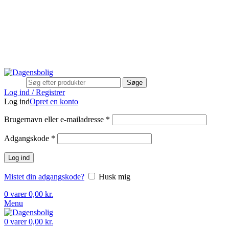
Stort udvalg
Hurtig levering
Rådgivning
Gode tilbud
kundeservice@dagensbolig.dk
• Tlf:
71 99 12 22
Man-ons: 9:00-12:00
Tors: 10:00-13:00 - Fre-søn: lukket
Stort udvalg
Hurtig levering
Rådgivning
Søge
Log ind / Registrer
Log ind
Opret en konto
Brugernavn eller e-mailadresse
*
Adgangskode
*
Log ind
Mistet din adgangskode?
Husk mig
0
varer
0,00
kr.
Menu
0
varer
0,00
kr.