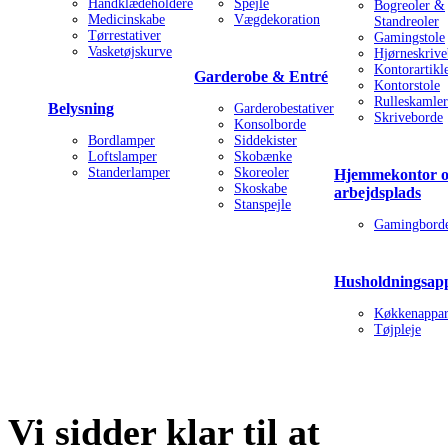
Håndklædeholdere
Spejle
Bogreoler &
Medicinskabe
Vægdekoration
Standreoler
Tørrestativer
Gamingstole
Vasketøjskurve
Hjørneskriv
Kontorartikl
Garderobe & Entré
Kontorstole
Rulleskamler
Belysning
Garderobestativer
Skriveborde
Konsolborde
Bordlamper
Siddekister
Loftslamper
Skobænke
Standerlamper
Skoreoler
Hjemmekontor 
Skoskabe
arbejdsplads
Stanspejle
Gamingbord
Husholdningsap
Køkkenappar
Tøjpleje
Vi sidder klar til at