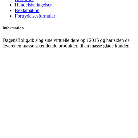
Handelsbetingelser
Reklamation
Fortrydelsesformular
Information
DagensBolig.dk slog sine virtuelle døre op i 2015 og har siden da
leveret en masse spændende produkter, til en masse glade kunder.
DagensBolig holder til i Randers og har et bredt sortiment af
produkter. Vi sidder altid klart til at svare på dine spørgsmål – så ring
eller skriv endelig!
Betalingsmetoder
COPYRIGHT 2025 · ALL RIGHTS RESERVED · TKM-Trading
APS · CVR: 37268399
Webdesign by Nspire
Søge
Hus & Have