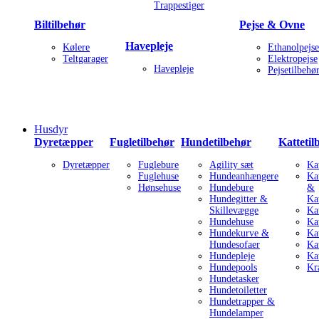
Trappestiger
Biltilbehør
Pejse & Ovne
Havepleje
Kølere
Ethanolpejse
Teltgarager
Elektropejse
Havepleje
Pejsetilbehø
Husdyr
Dyretæpper
Fugletilbehør
Hundetilbehør
Kattetil
Dyretæpper
Fuglebure
Agility sæt
Ka
Fuglehuse
Hundeanhængere
Ka
Hønsehuse
Hundebure
&
Hundegitter &
Ka
Skillevægge
Ka
Hundehuse
Kat
Hundekurve &
Ka
Hundesofaer
Ka
Hundepleje
Ka
Hundepools
Kr
Hundetasker
Hundetoiletter
Hundetrapper &
Hundelamper