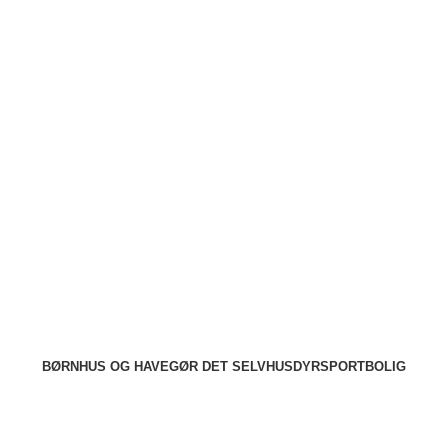
ode tilbud
Stort udvalg
Hurtig levering
Rådgivning
BØRN
HUS OG HAVE
GØR DET SELV
HUSDYR
SPORT
BOLIG