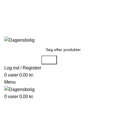
Stort udvalg
Hurtig levering
Rådgivning
G
kundeservice@dagensbolig.dk
• Tlf:
71 99 12 22
Man-ons: 9:00-12:00
Tors: 10:00-13:00 - Fre-søn: lukket
Søge
Log ind / Registrer
0
varer
0,00
kr.
Menu
0
varer
0,00
kr.