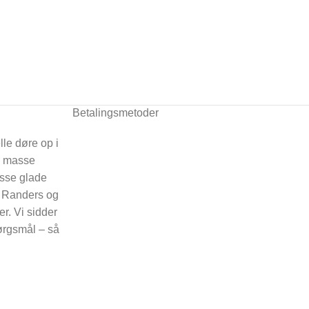
Betalingsmetoder
lle døre op i
n masse
asse glade
i Randers og
er. Vi sidder
spørgsmål – så