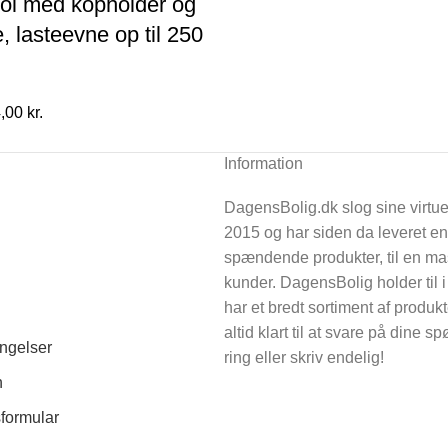
ol med kopholder og
 lasteevne op til 250
n
Den
,00
kr.
indelige
aktuelle
pris
Information
er:
DagensBolig.dk slog sine virtue
00 kr..
694,00 kr..
2015 og har siden da leveret e
spændende produkter, til en m
kunder. DagensBolig holder til 
har et bredt sortiment af produkt
altid klart til at svare på dine 
ngelser
ring eller skriv endelig!
n
sformular