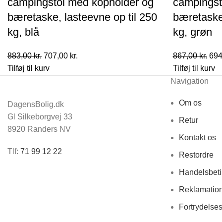
campingstol med kopholder og
campingst
bæretaske, lasteevne op til 250
bæretaske,
kg, blå
kg, grøn
Den
Den
De
883,00
kr.
707,00
kr.
867,00
kr.
694
oprindelige
aktuelle
opr
Tilføj til kurv
Tilføj til kurv
pris
pris
pris
Navigation
var:
er:
var:
Om os
DagensBolig.dk
883,00 kr..
707,00 kr..
867,
Gl Silkeborgvej 33
Retur
8920 Randers NV
Kontakt os
Tlf:
71 99 12 22
Restordre
Handelsbeti
Reklamatio
Fortrydelse