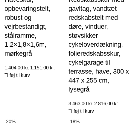
opbevaringstelt,
gavltag, vandtæt
robust og
redskabstelt med
vejrbestandigt,
døre, vinduer,
stålramme,
støvsikker
1,2×1,8×1,6m,
cykeloverdækning,
mørkegrå
folieredskabsskur,
cykelgarage til
Den
Den
1.404,00
kr.
1.151,00
kr.
terrasse, have, 300 x
oprindelige
aktuelle
Tilføj til kurv
447 x 255 cm,
pris
pris
lysegrå
var:
er:
1.404,00 kr..
1.151,00 kr..
Den
Den
3.463,00
kr.
2.816,00
kr.
oprindelige
aktuell
Tilføj til kurv
pris
pris
-20%
-18%
var:
er:
3.463,00 kr..
2.816,0