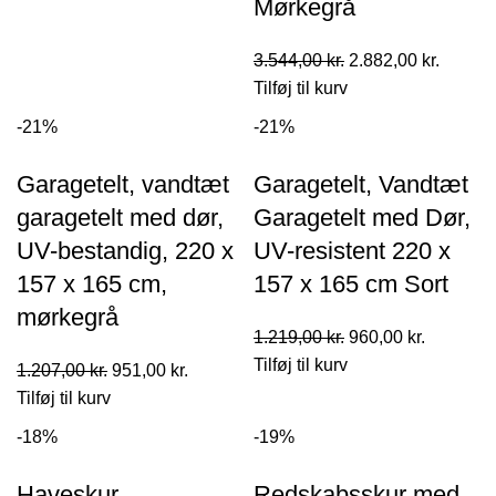
Mørkegrå
pris
pris
var:
er:
Den
Den
3.544,00
kr.
2.882,00
kr.
1.501,00 kr..
1.201,00 kr..
oprindelige
aktuell
Tilføj til kurv
pris
pris
-21%
-21%
var:
er:
3.544,00 kr..
2.882,0
Garagetelt, vandtæt
Garagetelt, Vandtæt
garagetelt med dør,
Garagetelt med Dør,
UV-bestandig, 220 x
UV-resistent 220 x
157 x 165 cm,
157 x 165 cm Sort
mørkegrå
Den
Den
1.219,00
kr.
960,00
kr.
oprindelige
aktuelle
Tilføj til kurv
Den
Den
1.207,00
kr.
951,00
kr.
pris
pris
oprindelige
aktuelle
Tilføj til kurv
var:
er:
pris
pris
-18%
-19%
1.219,00 kr..
960,00 kr
var:
er:
1.207,00 kr..
951,00 kr..
Haveskur,
Redskabsskur med