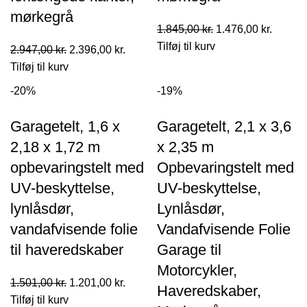
mørkegrå
Den
Den
1.845,00
kr.
1.476,00
kr.
oprindelige
aktuell
Tilføj til kurv
Den
Den
2.947,00
kr.
2.396,00
kr.
pris
pris
oprindelige
aktuelle
Tilføj til kurv
var:
er:
pris
pris
-20%
-19%
1.845,00 kr..
1.476,0
var:
er:
2.947,00 kr..
2.396,00 kr..
Garagetelt, 1,6 x
Garagetelt, 2,1 x 3,6
2,18 x 1,72 m
x 2,35 m
opbevaringstelt med
Opbevaringstelt med
UV-beskyttelse,
UV-beskyttelse,
lynlåsdør,
Lynlåsdør,
vandafvisende folie
Vandafvisende Folie
til haveredskaber
Garage til
Motorcykler,
Den
Den
1.501,00
kr.
1.201,00
kr.
Haveredskaber,
oprindelige
aktuelle
Tilføj til kurv