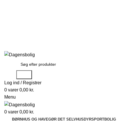
Stort udvalg
Hurtig levering
Rådgivning
Gode tilbud
kundeservice@dagensbolig.dk
• Tlf:
71 99 12 22
Man-ons: 9:00-12:00
Tors: 10:00-13:00 - Fre-søn: lukket
Stort udvalg
Hurtig levering
Rådgivning
Søge
Log ind / Registrer
0
varer
0,00
kr.
Menu
0
varer
0,00
kr.
BØRN
HUS OG HAVE
GØR DET SELV
HUSDYR
SPORT
BOLIG