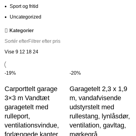
Sport og fritid
Uncategorized
Kategorier
Sortér efter
Filtrer efter pris
Vise
9
12
18
24
-19%
-20%
Carporttelt garage
Garagetelt 2,3 x 1,9
3×3 m Vandtæt
m, vandafvisende
garagetelt med
udstyrstelt med
rulleport,
rullestang, lynlåsdør,
ventilationsvindue,
ventilation, gavltag,
forlængede kanter,
mørkegrå