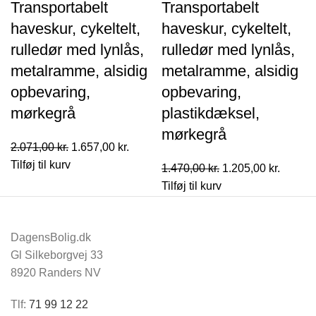
Transportabelt
Transportabelt
haveskur, cykeltelt,
haveskur, cykeltelt,
rulledør med lynlås,
rulledør med lynlås,
metalramme, alsidig
metalramme, alsidig
opbevaring,
opbevaring,
mørkegrå
plastikdæksel,
mørkegrå
Den
Den
2.071,00
kr.
1.657,00
kr.
oprindelige
aktuelle
Tilføj til kurv
Den
Den
1.470,00
kr.
1.205,00
kr.
pris
pris
oprindelige
aktuell
Tilføj til kurv
var:
er:
pris
pris
2.071,00 kr..
1.657,00 kr..
var:
er:
DagensBolig.dk
1.470,00 kr..
1.205,0
Gl Silkeborgvej 33
8920 Randers NV
Tlf:
71 99 12 22