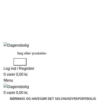
Stort udvalg
Hurtig levering
Rådgivning
Gode tilbud
kundeservice@dagensbolig.dk
• Tlf:
71 99 12 22
Man-ons: 9:00-12:00
Tors: 10:00-13:00 - Fre-søn: lukket
Stort udvalg
Hurtig levering
Rådgivning
Søge
Log ind / Registrer
0
varer
0,00
kr.
Menu
0
varer
0,00
kr.
BØRN
HUS OG HAVE
GØR DET SELV
HUSDYR
SPORT
BOLIG