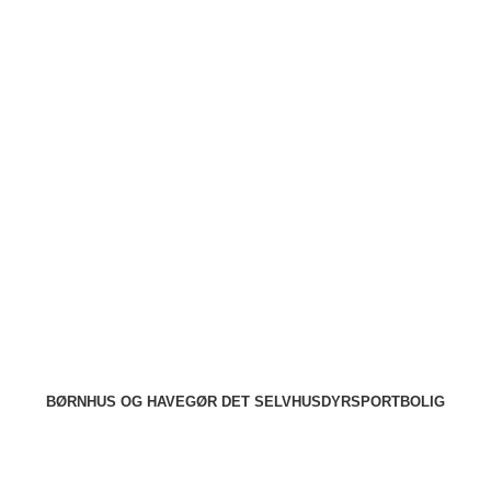
ode tilbud
Stort udvalg
Hurtig levering
Rådgivning
BØRN
HUS OG HAVE
GØR DET SELV
HUSDYR
SPORT
BOLIG