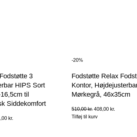
-20%
Fodstøtte 3
Fodstøtte Relax Fodstø
erbar HIPS Sort
Kontor, Højdejusterbar
16,5cm til
Mørkegrå, 46x35cm
k Siddekomfort
Den
Den
510,00
kr.
408,00
kr.
oprindelige
aktuelle
Tilføj til kurv
n
Den
,00
kr.
pris
pris
indelige
aktuelle
var:
er:
pris