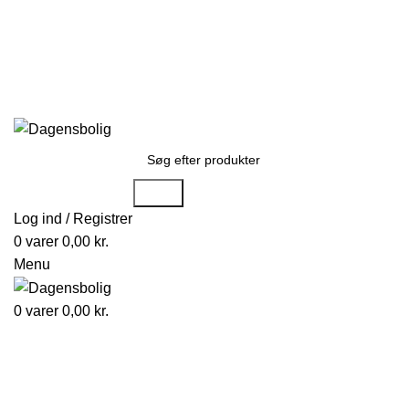
Stort udvalg
Hurtig levering
Rådgivning
G
kundeservice@dagensbolig.dk
• Tlf:
71 99 12 22
Man-ons: 9:00-12:00
Tors: 10:00-13:00 - Fre-søn: lukket
Søge
Log ind / Registrer
0
varer
0,00
kr.
Menu
0
varer
0,00
kr.