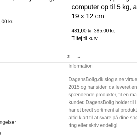
computer op til 5 kg, a
19 x 12 cm
n
Den
,00
kr.
indelige
aktuelle
Den
Den
481,00
kr.
385,00
kr.
pris
oprindelige
aktuelle
Tilføj til kurv
er:
pris
pris
00 kr..
440,00 kr..
var:
er:
1
2
→
481,00 kr..
385,00 kr..
Information
DagensBolig.dk slog sine virtue
2015 og har siden da leveret e
spændende produkter, til en m
kunder. DagensBolig holder til 
har et bredt sortiment af produkt
altid klart til at svare på dine 
ngelser
ring eller skriv endelig!
n