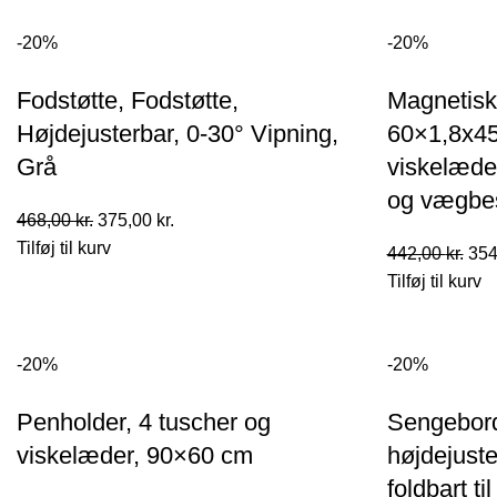
var:
er:
var:
470,00 kr..
376,00 kr..
510,
-20%
-20%
Fodstøtte, Fodstøtte,
Magnetisk
Højdejusterbar, 0-30° Vipning,
60×1,8x45
Grå
viskelæder
og vægbe
Den
Den
468,00
kr.
375,00
kr.
oprindelige
aktuelle
Tilføj til kurv
De
442,00
kr.
354
pris
pris
opr
Tilføj til kurv
var:
er:
pris
468,00 kr..
375,00 kr..
var:
442,
-20%
-20%
Penholder, 4 tuscher og
Sengebord
viskelæder, 90×60 cm
højdejuste
foldbart ti