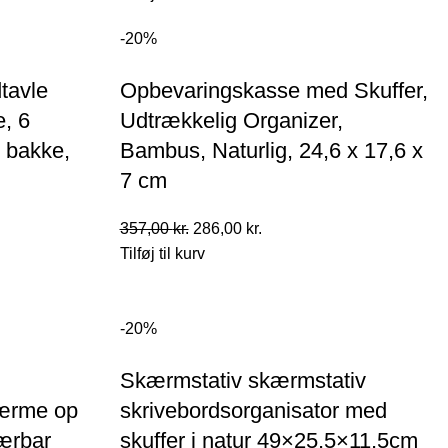
pris
pris
-20%
var:
er:
568,00 kr..
455,00 kr..
tavle
Opbevaringskasse med Skuffer,
, 6
Udtrækkelig Organizer,
 bakke,
Bambus, Naturlig, 24,6 x 17,6 x
7 cm
Den
Den
357,00
kr.
286,00
kr.
oprindelige
aktuelle
Tilføj til kurv
pris
pris
var:
er:
357,00 kr..
286,00 kr..
-20%
Skærmstativ skærmstativ
kærme op
skrivebordsorganisator med
bærbar
skuffer i natur 49×25,5×11,5cm