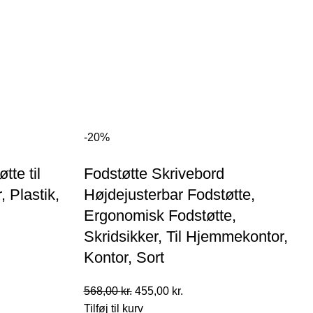
-20%
tte til
Fodstøtte Skrivebord
, Plastik,
Højdejusterbar Fodstøtte,
Ergonomisk Fodstøtte,
Skridsikker, Til Hjemmekontor,
Kontor, Sort
Den
Den
568,00
kr.
455,00
kr.
oprindelige
aktuelle
Tilføj til kurv