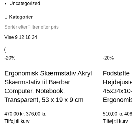
Uncategorized
Kategorier
Sortér efter
Filtrer efter pris
Vise
9
12
18
24
-20%
-20%
Ergonomisk Skærmstativ Akryl
Fodstøtte 
Skærmstativ til Bærbar
Højdejust
Computer, Notebook,
45x34x10-
Transparent, 53 x 19 x 9 cm
Ergonomis
Den
Den
De
470,00
kr.
376,00
kr.
510,00
kr.
408
oprindelige
aktuelle
opr
Tilføj til kurv
Tilføj til kurv
pris
pris
pris