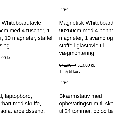
510,00 kr..
408,00 kr..
er:
00 kr..
408,00 kr..
-20%
 Whiteboardtavle
Magnetisk Whiteboard
cm med 4 tuscher, 1
90x60cm med 4 penne
, 10 magneter, staffeli
magneter, 1 svamp og
slag
staffeli-glastavle til
vægmontering
n
Den
,00
kr.
indelige
aktuelle
Den
Den
641,00
kr.
513,00
kr.
pris
oprindelige
aktuelle
Tilføj til kurv
er:
pris
pris
00 kr..
354,00 kr..
-20%
var:
er:
641,00 kr..
513,00 kr..
, laptopbord,
Skærmstativ med
rbart med skuffe,
opbevaringsrum til s
l sofa, arbejdsseng,
til 24 tommer, pc og 