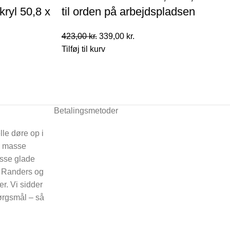
kryl 50,8 x
til orden på arbejdspladsen
Den
Den
423,00
kr.
339,00
kr.
oprindelige
aktuelle
Tilføj til kurv
pris
pris
var:
er:
423,00 kr..
339,00 kr..
Betalingsmetoder
lle døre op i
n masse
asse glade
i Randers og
er. Vi sidder
spørgsmål – så