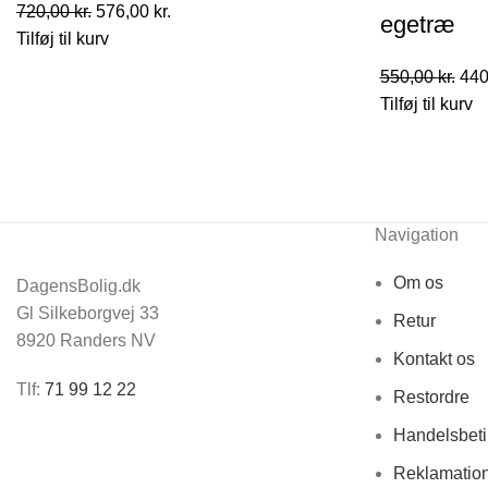
Den
Den
720,00
kr.
576,00
kr.
egetræ
oprindelige
aktuelle
Tilføj til kurv
pris
pris
De
550,00
kr.
440
var:
er:
opr
Tilføj til kurv
720,00 kr..
576,00 kr..
pris
var:
550,
Navigation
Om os
DagensBolig.dk
Gl Silkeborgvej 33
Retur
8920 Randers NV
Kontakt os
Tlf:
71 99 12 22
Restordre
Handelsbeti
Reklamatio