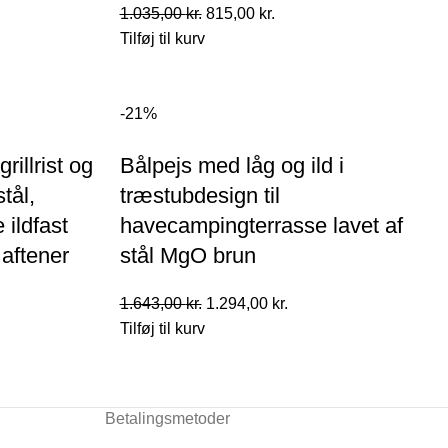
Den
Den
1.035,00
kr.
815,00
kr.
oprindelige
aktuelle
Tilføj til kurv
pris
pris
var:
er:
1.035,00 kr..
815,00 kr..
-21%
..
rillrist og
Bålpejs med låg og ild i
tål,
træstubdesign til
ildfast
havecampingterrasse lavet af
 aftener
stål MgO brun
Den
Den
1.643,00
kr.
1.294,00
kr.
oprindelige
aktuelle
Tilføj til kurv
pris
pris
var:
er:
1.643,00 kr..
1.294,00 kr..
Betalingsmetoder