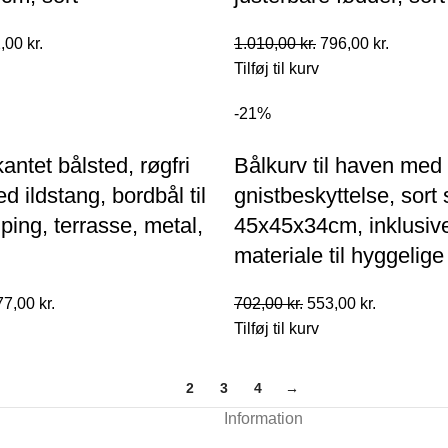
n
Den
Den
Den
,00
kr.
1.010,00
kr.
796,00
kr.
indelige
aktuelle
oprindelige
aktuelle
Tilføj til kurv
pris
pris
pris
-21%
er:
var:
er:
00 kr..
492,00 kr..
1.010,00 kr..
796,00 kr
kantet bålsted, røgfri
Bålkurv til haven med g
d ildstang, bordbål til
gnistbeskyttelse, sort s
ing, terrasse, metal,
45x45x34cm, inklusive 
materiale til hyggelige
en
Den
Den
Den
77,00
kr.
702,00
kr.
553,00
kr.
rindelige
aktuelle
oprindelige
aktuelle
Tilføj til kurv
is
pris
pris
pris
r:
er:
var:
er:
1
2
3
4
→
113,00 kr..
877,00 kr..
702,00 kr..
553,00 kr..
Information