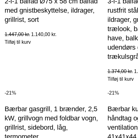
2-i-1 bålfad Ø75 x 58 cm bålfad
3-i-1 bålf
med gnistbeskyttelse, ildrager,
rustfrit stå
grillrist, sort
ildrager, g
trælook, bå
Den
Den
1.447,00
kr.
1.140,00
kr.
have, balk
oprindelige
aktuelle
Tilføj til kurv
udendørs 
pris
pris
trækulsgr
var:
er:
1.447,00 kr..
1.140,00 kr..
D
1.374,00
kr.
1
o
Tilføj til kurv
pr
-21%
-21%
va
1.
Bærbar gasgrill, 1 brænder, 2,5
Bærbar kul
kW, grillvogn med foldbar vogn,
håndtag o
grillrist, sidebord, låg,
ventilation
termometer
41x41x44 