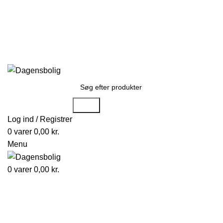
Stort udvalg
Hurtig levering
Rådgivning
G
kundeservice@dagensbolig.dk
• Tlf:
71 99 12 22
Man-ons: 9:00-12:00
Tors: 10:00-13:00 - Fre-søn: lukket
Søge
Log ind / Registrer
0
varer
0,00
kr.
Menu
0
varer
0,00
kr.