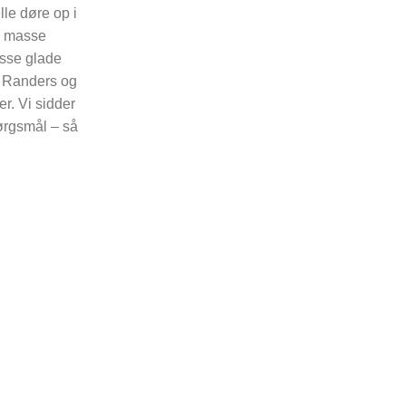
lle døre op i
n masse
asse glade
i Randers og
er. Vi sidder
spørgsmål – så