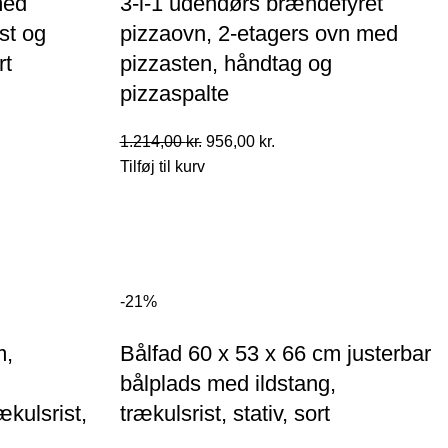
med
3-i-1 udendørs brændefyret
ist og
pizzaovn, 2-etagers ovn med
rt
pizzasten, håndtag og
pizzaspalte
Den
Den
1.214,00
kr.
956,00
kr.
le
oprindelige
aktuelle
Tilføj til kurv
pris
pris
var:
er:
0 kr..
1.214,00 kr..
956,00 kr..
-21%
m,
Bålfad 60 x 53 x 66 cm justerbar
bålplads med ildstang,
kulsrist,
trækulsrist, stativ, sort