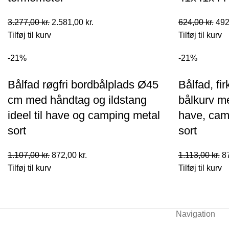
Den
Den
De
3.277,00
kr.
2.581,00
kr.
624,00
kr.
492
oprindelige
aktuelle
opr
Tilføj til kurv
Tilføj til kurv
pris
pris
pris
-21%
-21%
var:
er:
var:
3.277,00 kr..
2.581,00 kr..
624,
Bålfad røgfri bordbålplads Ø45
Bålfad, fir
cm med håndtag og ildstang
bålkurv me
ideel til have og camping metal
have, camp
sort
sort
Den
Den
D
1.107,00
kr.
872,00
kr.
1.113,00
kr.
8
oprindelige
aktuelle
op
Tilføj til kurv
Tilføj til kurv
pris
pris
pr
var:
er:
va
1.107,00 kr..
872,00 kr..
1.
Navigation