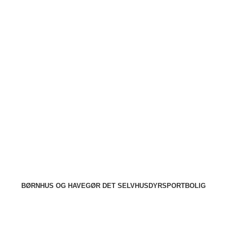
ode tilbud
Stort udvalg
Hurtig levering
Rådgivning
BØRN
HUS OG HAVE
GØR DET SELV
HUSDYR
SPORT
BOLIG