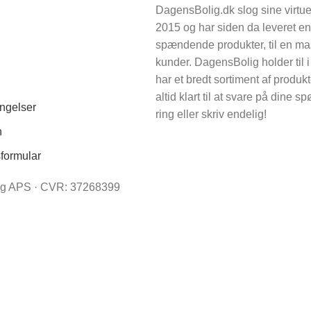
DagensBolig.dk slog sine virtue
2015 og har siden da leveret e
spændende produkter, til en m
kunder. DagensBolig holder til 
har et bredt sortiment af produkt
altid klart til at svare på dine 
ngelser
ring eller skriv endelig!
n
sformular
 APS · CVR: 37268399