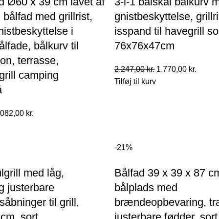
ad Ø60 x 39 cm lavet af
3-i-1 bålskål bålkurv 
l bålfad med grillrist,
gnistbeskyttelse, grillr
nistbeskyttelse i
isspand til havegrill so
lfade, bålkurv til
76x76x47cm
on, terrasse,
Den
Den
2.247,00
kr.
1.770,00
kr.
grill camping
oprindelige
aktuel
Tilføj til kurv
å
pris
pris
var:
er:
en
Den
.082,00
kr.
2.247,00 kr..
1.770,0
prindelige
aktuelle
is
pris
-21%
r:
er:
374,00 kr..
1.082,00 kr..
grill med låg,
Bålfad 39 x 39 x 87 c
g justerbare
bålplads med
såbninger til grill,
brændeopbevaring, træ
cm, sort
justerbare fødder, sort