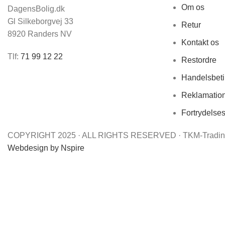
Om os
DagensBolig.dk
Gl Silkeborgvej 33
Retur
8920 Randers NV
Kontakt os
Tlf:
71 99 12 22
Restordre
Handelsbeti
Reklamatio
Fortrydelse
COPYRIGHT 2025 · ALL RIGHTS RESERVED · TKM-Trading
Webdesign by Nspire