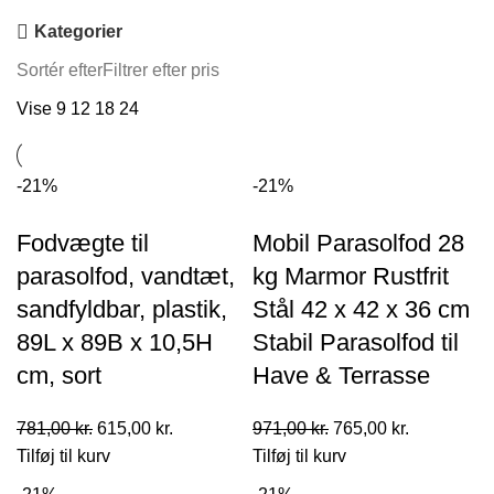
Kategorier
Sortér efter
Filtrer efter pris
Vise
9
12
18
24
-21%
-21%
Fodvægte til
Mobil Parasolfod 28
parasolfod, vandtæt,
kg Marmor Rustfrit
sandfyldbar, plastik,
Stål 42 x 42 x 36 cm
89L x 89B x 10,5H
Stabil Parasolfod til
cm, sort
Have & Terrasse
Den
Den
Den
Den
781,00
kr.
615,00
kr.
971,00
kr.
765,00
kr.
oprindelige
aktuelle
oprindelige
aktuelle
Tilføj til kurv
Tilføj til kurv
pris
pris
pris
pris