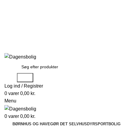
Stort udvalg
Hurtig levering
Rådgivning
Gode tilbud
kundeservice@dagensbolig.dk
• Tlf:
71 99 12 22
Man-ons: 9:00-12:00
Tors: 10:00-13:00 - Fre-søn: lukket
Stort udvalg
Hurtig levering
Rådgivning
Søge
Log ind / Registrer
0
varer
0,00
kr.
Menu
0
varer
0,00
kr.
BØRN
HUS OG HAVE
GØR DET SELV
HUSDYR
SPORT
BOLIG