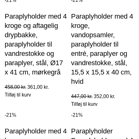
-21%
-21%
var:
er:
var:
er:
781,00 kr..
615,00 kr..
971,00 kr..
765,00 kr..
Paraplyholder med 4
Paraplyholder med 4
kroge og aftagelig
kroge,
drypbakke,
vandopsamler,
paraplyholder til
paraplyholder til
vandrestokke og
entré, paraplyer og
paraplyer, stål, Ø17
vandrestokke, stål,
x 41 cm, mørkegrå
15,5 x 15,5 x 40 cm,
hvid
Den
Den
458,00
kr.
361,00
kr.
oprindelige
aktuelle
Tilføj til kurv
Den
Den
447,00
kr.
352,00
kr.
pris
pris
oprindelige
aktuelle
Tilføj til kurv
var:
er:
pris
pris
-21%
-21%
458,00 kr..
361,00 kr..
var:
er:
447,00 kr..
352,00 kr..
Paraplyholder med 4
Paraplyholder