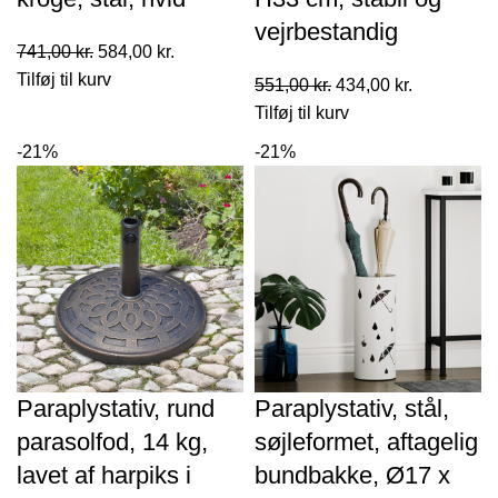
vejrbestandig
Den
Den
741,00
kr.
584,00
kr.
oprindelige
aktuelle
Tilføj til kurv
Den
Den
551,00
kr.
434,00
kr.
pris
pris
oprindelige
aktuelle
Tilføj til kurv
var:
er:
pris
pris
-21%
-21%
741,00 kr..
584,00 kr..
var:
er:
551,00 kr..
434,00 kr..
Paraplystativ, rund
Paraplystativ, stål,
parasolfod, 14 kg,
søjleformet, aftagelig
lavet af harpiks i
bundbakke, Ø17 x