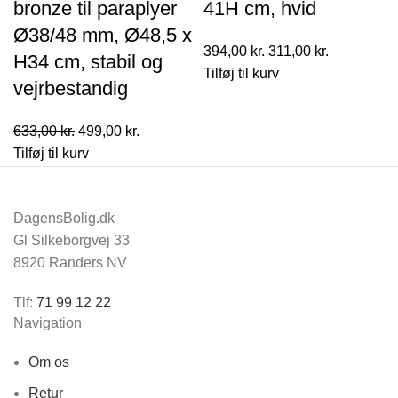
bronze til paraplyer
41H cm, hvid
Ø38/48 mm, Ø48,5 x
Den
Den
394,00
kr.
311,00
kr.
H34 cm, stabil og
oprindelige
aktuelle
Tilføj til kurv
vejrbestandig
pris
pris
var:
er:
Den
Den
633,00
kr.
499,00
kr.
394,00 kr..
311,00 kr..
oprindelige
aktuelle
Tilføj til kurv
pris
pris
var:
er:
DagensBolig.dk
633,00 kr..
499,00 kr..
Gl Silkeborgvej 33
8920 Randers NV
Tlf:
71 99 12 22
Navigation
Om os
Retur