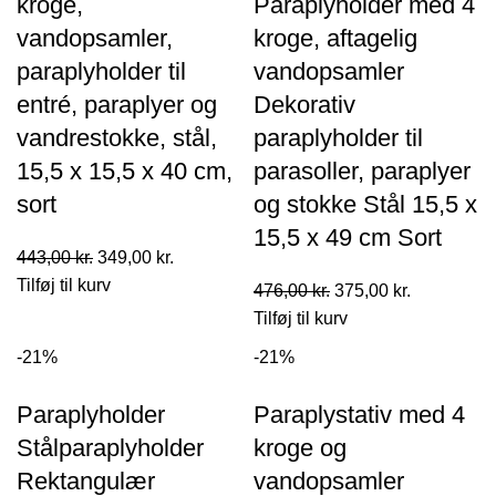
kroge,
Paraplyholder med 4
vandopsamler,
kroge, aftagelig
paraplyholder til
vandopsamler
entré, paraplyer og
Dekorativ
vandrestokke, stål,
paraplyholder til
15,5 x 15,5 x 40 cm,
parasoller, paraplyer
sort
og stokke Stål 15,5 x
15,5 x 49 cm Sort
Den
Den
443,00
kr.
349,00
kr.
oprindelige
aktuelle
Tilføj til kurv
Den
Den
476,00
kr.
375,00
kr.
pris
pris
oprindelige
aktuelle
Tilføj til kurv
var:
er:
pris
pris
-21%
-21%
443,00 kr..
349,00 kr..
var:
er:
476,00 kr..
375,00 kr..
Paraplyholder
Paraplystativ med 4
Stålparaplyholder
kroge og
Rektangulær
vandopsamler