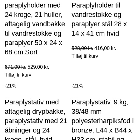
paraplyholder med
Paraplyholder til
24 kroge, 21 huller,
vandrestokke og
aftagelig vandbakke
paraplyer stål 28 x
til vandrestokke og
14 x 41 cm hvid
paraplyer 50 x 24 x
Den
Den
528,00
kr.
416,00
kr.
68 cm Sort
oprindelige
aktuelle
Tilføj til kurv
pris
pris
Den
Den
671,00
kr.
529,00
kr.
var:
er:
oprindelige
aktuelle
Tilføj til kurv
528,00 kr..
416,00 kr..
pris
pris
-21%
-21%
var:
er:
671,00 kr..
529,00 kr..
Paraplystativ med
Paraplystativ, 9 kg,
aftagelig drypbakke,
38/48 mm
paraplystativ med 21
polyesterharpiksfod i
åbninger og 24
bronze, L44 x B44 x
kroge, stål, hvid
H33 cm, stabil og