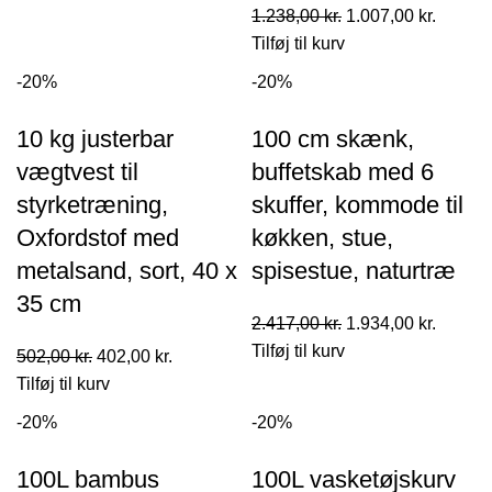
pris
pris
Den
Den
1.238,00
kr.
1.007,00
kr.
var:
er:
oprindelige
aktuell
Tilføj til kurv
958,00 kr..
779,00 kr..
pris
pris
-20%
-20%
var:
er:
1.238,00 kr..
1.007,0
10 kg justerbar
100 cm skænk,
vægtvest til
buffetskab med 6
styrketræning,
skuffer, kommode til
Oxfordstof med
køkken, stue,
metalsand, sort, 40 x
spisestue, naturtræ
35 cm
Den
Den
2.417,00
kr.
1.934,00
kr.
oprindelige
aktuell
Tilføj til kurv
Den
Den
502,00
kr.
402,00
kr.
pris
pris
oprindelige
aktuelle
Tilføj til kurv
var:
er:
pris
pris
-20%
-20%
2.417,00 kr..
1.934,0
var:
er:
502,00 kr..
402,00 kr..
100L bambus
100L vasketøjskurv