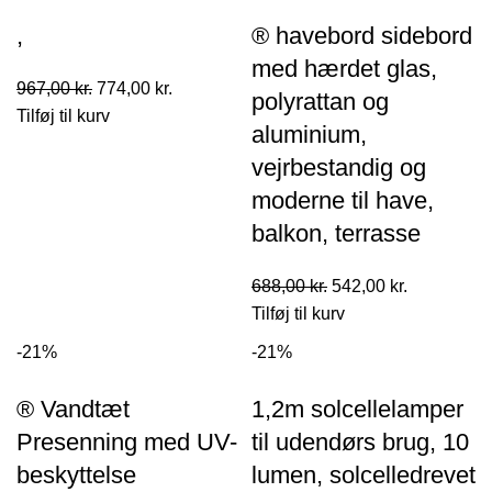
,
® havebord sidebord
med hærdet glas,
Den
Den
967,00
kr.
774,00
kr.
polyrattan og
oprindelige
aktuelle
Tilføj til kurv
aluminium,
pris
pris
vejrbestandig og
var:
er:
moderne til have,
967,00 kr..
774,00 kr..
balkon, terrasse
Den
Den
688,00
kr.
542,00
kr.
oprindelige
aktuelle
Tilføj til kurv
pris
pris
-21%
-21%
var:
er:
688,00 kr..
542,00 kr..
® Vandtæt
1,2m solcellelamper
Presenning med UV-
til udendørs brug, 10
beskyttelse
lumen, solcelledrevet