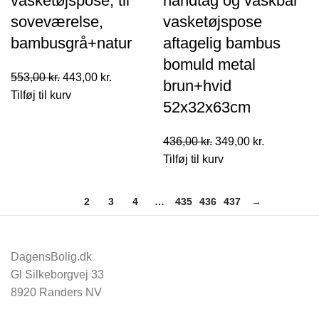
vasketøjspose, til
håndtag og vaskbar
soveværelse,
vasketøjspose
bambusgrå+natur
aftagelig bambus
bomuld metal
Den
Den
553,00
kr.
443,00
kr.
brun+hvid
oprindelige
aktuelle
Tilføj til kurv
52x32x63cm
pris
pris
var:
er:
Den
Den
436,00
kr.
349,00
kr.
553,00 kr..
443,00 kr..
oprindelige
aktuelle
Tilføj til kurv
pris
pris
var:
er:
1
2
3
4
…
435
436
437
→
436,00 kr..
349,00 kr..
DagensBolig.dk
Gl Silkeborgvej 33
8920 Randers NV