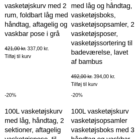
vasketøjskurv med 2
med låg og håndtag,
rum, foldbart låg med
vasketøjsboks,
håndtag, aftagelig og
vasketøjsopsamler, 2
vaskbar pose i grå
vasketøjsposer,
vasketøjssortering til
Den
Den
421,00
kr.
337,00
kr.
badeværelse, lavet
oprindelige
aktuelle
Tilføj til kurv
af bambus
pris
pris
var:
er:
Den
Den
492,00
kr.
394,00
kr.
421,00 kr..
337,00 kr..
oprindelige
aktuelle
Tilføj til kurv
pris
pris
-20%
-20%
var:
er:
492,00 kr..
394,00 kr..
100L vasketøjskurv
100L vasketøjskurv
med låg, håndtag, 2
vasketøjsopsamler
sektioner, aftagelig
vasketøjsboks med 3