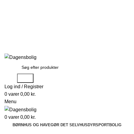
Stort udvalg
Hurtig levering
Rådgivning
Gode tilbud
kundeservice@dagensbolig.dk
• Tlf:
71 99 12 22
Man-ons: 9:00-12:00
Tors: 10:00-13:00 - Fre-søn: lukket
Stort udvalg
Hurtig levering
Rådgivning
Søge
Log ind / Registrer
0
varer
0,00
kr.
Menu
0
varer
0,00
kr.
BØRN
HUS OG HAVE
GØR DET SELV
HUSDYR
SPORT
BOLIG