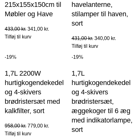
215x155x150cm til
havelanterne,
Møbler og Have
stilamper til haven,
sort
Den
Den
433,00
kr.
341,00
kr.
oprindelige
aktuelle
Tilføj til kurv
Den
Den
431,00
kr.
340,00
kr.
pris
pris
oprindelige
aktuelle
Tilføj til kurv
var:
er:
pris
pris
-19%
-19%
433,00 kr..
341,00 kr..
var:
er:
431,00 kr..
340,00 kr..
1,7L 2200W
1,7L
hurtigkogendekedel
hurtigkogendekedel
og 4-skivers
og 4-skivers
brødristersæt med
brødristersæt,
kalkfilter, sort
æggekoger til 6 æg
med indikatorlampe,
Den
Den
958,00
kr.
779,00
kr.
sort
oprindelige
aktuelle
Tilføj til kurv