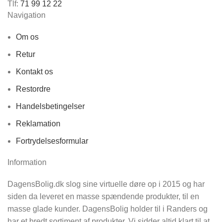
Tlf:
71 99 12 22
Navigation
Om os
Retur
Kontakt os
Restordre
Handelsbetingelser
Reklamation
Fortrydelsesformular
Information
DagensBolig.dk slog sine virtuelle døre op i 2015 og har
siden da leveret en masse spændende produkter, til en
masse glade kunder. DagensBolig holder til i Randers og
har et bredt sortiment af produkter. Vi sidder altid klart til at