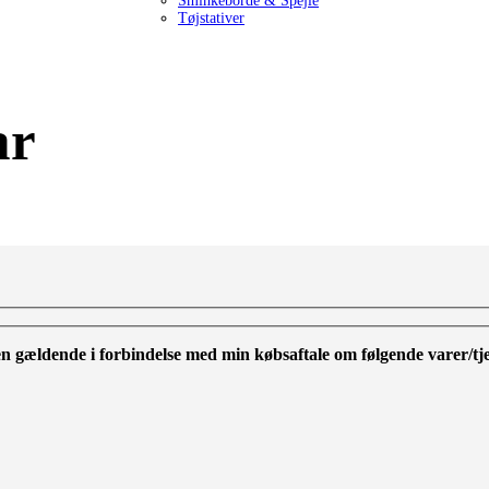
Sminkeborde & Spejle
Tøjstativer
ar
ten gældende i forbindelse med min købsaftale om følgende varer/tj