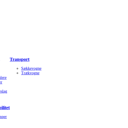
Transport
Sækkevogne
Trækvogne
lere
er
slag
litet
mper