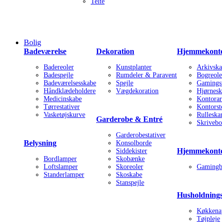
Telte
Bolig
Badeværelse
Dekoration
Hjemmekonto
Badereoler
Kunstplanter
Arkivska
Badespejle
Rumdeler & Paravent
Bogreole
Badeværelsesskabe
Spejle
Gamings
Håndklædeholdere
Vægdekoration
Hjørnesk
Medicinskabe
Kontorar
Tørrestativer
Kontorst
Vasketøjskurve
Rulleska
Garderobe & Entré
Skrivebo
Garderobestativer
Belysning
Konsolborde
Hjemmekonto
Siddekister
Bordlamper
Skobænke
Loftslamper
Skoreoler
Gamingb
Standerlamper
Skoskabe
Stanspejle
Husholdning
Køkkena
Tøjpleje