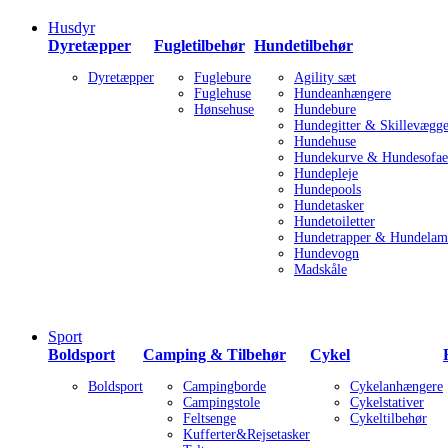
Husdyr
Dyretæpper
Fugletilbehør
Hundetilbehør
Dyretæpper
Fuglebure
Agility sæt
Fuglehuse
Hundeanhængere
Hønsehuse
Hundebure
Hundegitter & Skillevægg
Hundehuse
Hundekurve & Hundesofae
Hundepleje
Hundepools
Hundetasker
Hundetoiletter
Hundetrapper & Hundelam
Hundevogn
Madskåle
Sport
Boldsport
Camping & Tilbehør
Cykel
Boldsport
Campingborde
Cykelanhængere
Campingstole
Cykelstativer
Feltsenge
Cykeltilbehør
Kufferter&Rejsetasker