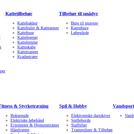
Kattetilbehør
Tilbehør til smådyr
Kattebakker
Bure til gnavere
Kattehuler & Kattesenge
Kaninbure
Kattehuse
Løbegårde
e
Kattelegetøj
Kattelemme
r
Katteskabe
Kattetrapper
Kradsetræer
per
Fitness & Styrketræning
Spil & Hobby
Vandspor
Boksepude
Elektroniske dartskiver
Vand
Elektriske løbebånd
Spilleborde
Ergometer & Hjemmetræner
Staffelier
Håndvægte
Trampoliner & Tilbehør