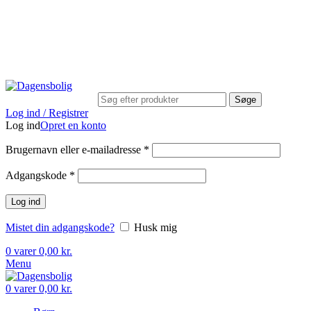
Stort udvalg
Hurtig levering
Rådgivning
Gode t
kundeservice@dagensbolig.dk
• Tlf:
71 99 12 22
Man-ons: 9:00-12:00
Tors: 10:00-13:00 - Fre-søn: lukket
Søge
Log ind / Registrer
Log ind
Opret en konto
Brugernavn eller e-mailadresse
*
Adgangskode
*
Log ind
Mistet din adgangskode?
Husk mig
0
varer
0,00
kr.
Menu
0
varer
0,00
kr.