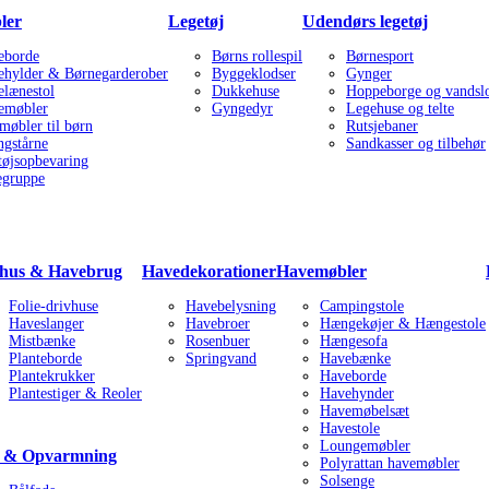
ler
Legetøj
Udendørs legetøj
eborde
Børns rollespil
Børnesport
ehylder & Børnegarderober
Byggeklodser
Gynger
elænestol
Dukkehuse
Hoppeborge og vandslo
emøbler
Gyngedyr
Legehuse og telte
møbler til børn
Rutsjebaner
ngstårne
Sandkasser og tilbehør
tøjsopbevaring
egruppe
hus & Havebrug
Havedekorationer
Havemøbler
Folie-drivhuse
Havebelysning
Campingstole
Haveslanger
Havebroer
Hængekøjer & Hængestole
Mistbænke
Rosenbuer
Hængesofa
Planteborde
Springvand
Havebænke
Plantekrukker
Haveborde
Plantestiger & Reoler
Havehynder
Havemøbelsæt
Havestole
Loungemøbler
l & Opvarmning
Polyrattan havemøbler
Solsenge