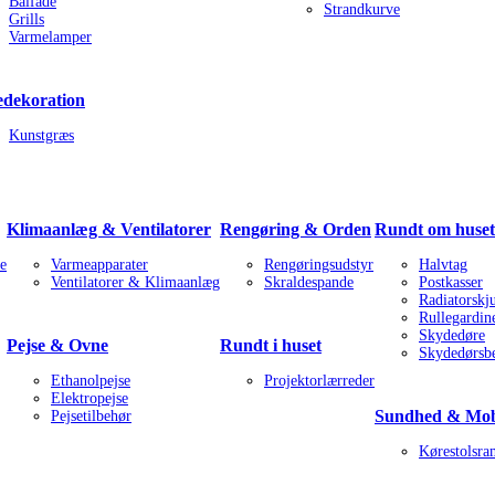
Bålfade
Strandkurve
Grills
Varmelamper
dekoration
Kunstgræs
Klimaanlæg & Ventilatorer
Rengøring & Orden
Rundt om huset
e
Varmeapparater
Rengøringsudstyr
Halvtag
Ventilatorer & Klimaanlæg
Skraldespande
Postkasser
Radiatorskju
Rullegardin
Skydedøre
Pejse & Ovne
Rundt i huset
Skydedørsbe
Ethanolpejse
Projektorlærreder
Elektropejse
Sundhed & Mobi
Pejsetilbehør
Kørestolsra