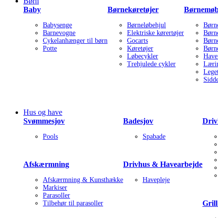
Børn
Baby
Børnekøretøjer
Børnemøb
Babysenge
Børneløbehjul
Børn
Barnevogne
Elektriske kørertøjer
Børn
Cykelanhænger til børn
Gocarts
Børn
Potte
Køretøjer
Børn
Løbecykler
Have
Trehjulede cykler
Læri
Lege
Sidd
Hus og have
Svømmesjov
Badesjov
Driv
Pools
Spabade
Afskærmning
Drivhus & Havearbejde
Afskærmning & Kunsthække
Havepleje
Markiser
Parasoller
Gril
Tilbehør til parasoller