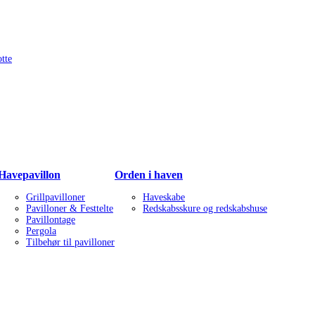
tte
Havepavillon
Orden i haven
Grillpavilloner
Haveskabe
Pavilloner & Festtelte
Redskabsskure og redskabshuse
Pavillontage
Pergola
Tilbehør til pavilloner