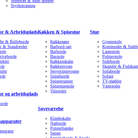
Stepbræt & Mini stepper
Styrketræning
r & Arbejdsplads
Køkken & Spisestue
Stue
be & Rulleborde
Køkkenøer
Gyngestole
r & Standreoler
Barbord-sæt
Kommoder & Sideb
tole
Barborde
Lænestole
riveborde
Barstole
Polsterstole
tikler
Køkkenskabe
Sideborde
ole
Køkkenvogn
Skamler & Fodskam
mler
Serveringsvogne
Sofaborde
rde
Spiseborde
Sofaer
Spisegrupper
TV-møbler
Spisestuestole
Vægreoler
Vinreoler
r og arbejdsplads
orde
Soveværelse
Klædeskabe
sapparater
Natborde
Polsterbænke
pparater
Senge