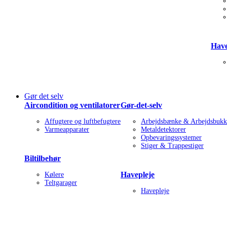
Have
Gør det selv
Aircondition og ventilatorer
Gør-det-selv
Affugtere og luftbefugtere
Arbejdsbænke & Arbejdsbukk
Varmeapparater
Metaldetektorer
Opbevaringssystemer
Stiger & Trappestiger
Biltilbehør
Havepleje
Kølere
Teltgarager
Havepleje