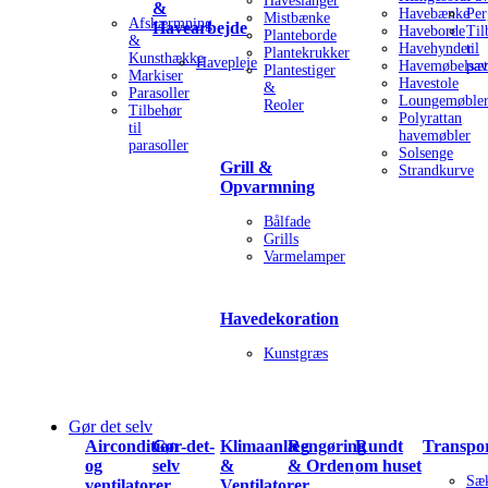
Haveslanger
&
Havebænke
Per
Mistbænke
Afskærmning
Havearbejde
Haveborde
Til
Planteborde
&
Havehynder
til
Plantekrukker
Kunsthække
Havepleje
Havemøbelsæt
pav
Plantestiger
Markiser
Havestole
&
Parasoller
Loungemøble
Reoler
Tilbehør
Polyrattan
til
havemøbler
parasoller
Solsenge
Grill &
Strandkurve
Opvarmning
Bålfade
Grills
Varmelamper
Havedekoration
Kunstgræs
Gør det selv
Aircondition
Gør-det-
Klimaanlæg
Rengøring
Rundt
Transpo
og
selv
&
& Orden
om huset
Sæ
ventilatorer
Ventilatorer