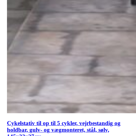
Cykelstativ til op til 5 cykler, vejrbestandig og
holdbar, gulv- og vægmonteret, stål, sølv,