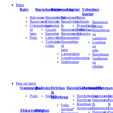
Børn
Baby
Børnekøretøjer
Børnemøbler
Legetøj
Udendørs
legetøj
Babysenge
Børneløbehjul
Børneborde
Børns
Barnevogne
Elektriske
Børnehylder
rollespil
Børnesport
Cykelanhænger
kørertøjer
&
Byggeklodser
Gynger
til
Gocarts
Børnegarderober
Dukkehuse
Hoppeborge
børn
Køretøjer
Børnelænestol
Gyngedyr
og
Potte
Løbecykler
Børnemøbler
vandslotte
Trehjulede
Havemøbler
Legehuse
cykler
til
og
børn
telte
Læringstårne
Rutsjebaner
Legetøjsopbevaring
Sandkasser
Siddegruppe
og
tilbehør
Hus og have
Svømmesjov
Badesjov
Drivhus
Havedekorationer
Havemøbler
Havepavi
&
Pools
Spabade
Havebelysning
Campingstole
Gri
Havebrug
Havebroer
Hængekøjer
Pav
Rosenbuer
&
&
Folie-
Springvand
Hængestole
Fes
drivhuse
Afskærmning
Drivhus
Hængesofa
Pav