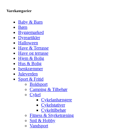
Varekategorier
Baby & Barn
Børn
Byggemarked
Dyreartikler
Halloween
Have & Terrasse
Have og terrasse
Hjem & Bolig
Hus & Bolig
Isenkræmmer
Juleverden
Sport & Fritid
Boldsport
Camping & Tilbehør
Cykel
Cykelanhængere
Cykelstativer
Cykeltilbehør
Fitness & Styrketræning
Spil & Hobby
Vandsport