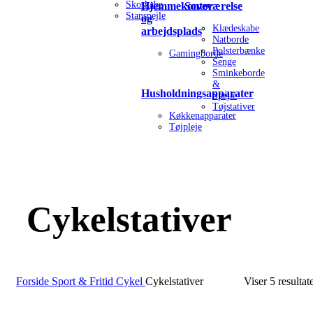
Skoskabe
Hjemmekontor
Soveværelse
Stanspejle
og
Klædeskabe
arbejdsplads
Natborde
Polsterbænke
Gamingborde
Senge
Sminkeborde
&
Husholdningsapparater
Spejle
Tøjstativer
Køkkenapparater
Tøjpleje
Cykelstativer
Forside
Sport & Fritid
Cykel
Cykelstativer
Viser 5 resultat