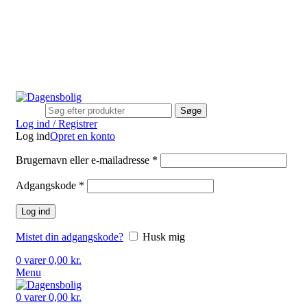
Stort udvalg
Hurtig levering
Rådgivning
Gode tilbud
kundeservice@dagensbolig.dk
• Tlf:
71 99 12 22
Man-ons: 9:00-12:00
Tors: 10:00-13:00 - Fre-søn: lukket
Stort udvalg
Hurtig levering
Rådgivning
Søge
Log ind / Registrer
Log ind
Opret en konto
Brugernavn eller e-mailadresse
*
Adgangskode
*
Log ind
Mistet din adgangskode?
Husk mig
0
varer
0,00
kr.
Menu
0
varer
0,00
kr.