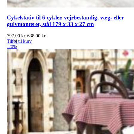
Cykelstativ til 6 cykler, vejrbestandig, væg- eller
gulvmonteret, stål 179 x 33 x 27 cm
Den
Den
797,00
kr.
638,00
kr.
oprindelige
aktuelle
Tilføj til kurv
pris
pris
-20%
var:
er:
797,00 kr..
638,00 kr..