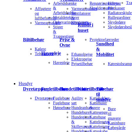
Tr
Arbejdsbænke
Rengøringsudstyr
Halvtag
&
Skraldespande
Postkasser
Affugtere
Varmeapparater
Arbejdsbukke
Radiatorskjule
og
Ventilatorer
Metaldetektorer
Rullegardiner
luftbefugtere
&
Opbevaringssystemer
Skydedøre
Varmeapparater
Klimaanlæg
Rundt i
Stiger
Skydedørsbesl
huset
&
Trappestiger
Biltilbehør
Pejse &
Projektorlærreder
Sundhed
Ovne
&
Kølere
Havepleje
Teltgarager
Mobilitet
Ethanolpejse
Elektropejse
Havepleje
Pejsetilbehør
Kørestolsramp
Husdyr
Dyretæpper
Fugletilbehør
Hundetilbehør
Kattetilbehør
Tilbehør
til
Dyretæpper
Fuglebure
Agility
Kattebakker
smådyr
Fuglehuse
sæt
Kattehuler
Hønsehuse
Hundeanhængere
&
Bure
Hundebure
Kattesenge
til
Hundegitter
Kattehuse
gnavere
&
Kattelegetøj
Kaninbure
Skillevægge
Kattelemme
Løbegårde
Hundehuse
Katteskabe