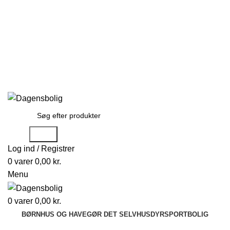
Stort udvalg
Hurtig levering
Rådgivning
Gode tilbud
kundeservice@dagensbolig.dk
• Tlf:
71 99 12 22
Man-ons: 9:00-12:00
Tors: 10:00-13:00 - Fre-søn: lukket
Stort udvalg
Hurtig levering
Rådgivning
Søge
Log ind / Registrer
0
varer
0,00
kr.
Menu
0
varer
0,00
kr.
BØRN
HUS OG HAVE
GØR DET SELV
HUSDYR
SPORT
BOLIG