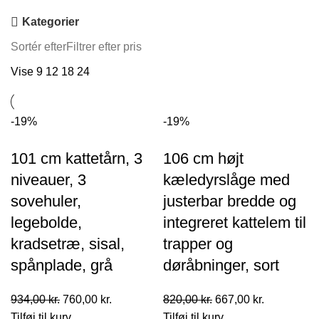
Kategorier
Sortér efter
Filtrer efter pris
Vise
9
12
18
24
-19%
-19%
101 cm kattetårn, 3
106 cm højt
niveauer, 3
kæledyrslåge med
sovehuler,
justerbar bredde og
legebolde,
integreret kattelem til
kradsetræ, sisal,
trapper og
spånplade, grå
døråbninger, sort
Den
Den
Den
Den
934,00
kr.
760,00
kr.
820,00
kr.
667,00
kr.
oprindelige
aktuelle
oprindelige
aktuelle
Tilføj til kurv
Tilføj til kurv