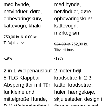
med hynde,
med hynde,
netvinduer, døre,
netvinduer, døre,
opbevaringskurv,
opbevaringskurv,
kattevogn, khaki
kattevogn,
mørkegrøn
Den
Den
750,00
kr.
610,00
kr.
oprindelige
aktuelle
Tilføj til kurv
Den
Den
924,00
kr.
752,00
kr.
pris
pris
oprindelige
aktuelle
Tilføj til kurv
var:
er:
pris
pris
-19%
-19%
750,00 kr..
610,00 kr..
var:
er:
924,00 kr..
752,00 kr..
2 in 1 Welpenauslauf
2 meter højt
5-TLG Klappbar
kradsetræ til 2-3
Absperrgitter mit Tür
katte, kradsetræ,
für kleine und
huler, hængekøje,
mittelgroße Hunde,
skjulesteder, design i