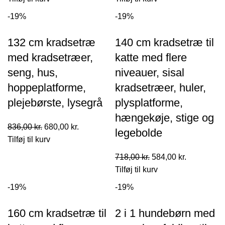
pris
pris
pris
pris
-19%
-19%
var:
er:
var:
er:
934,00 kr..
760,00 kr..
820,00 kr..
667,00 kr..
132 cm kradsetræ
140 cm kradsetræ til
med kradsetræer,
katte med flere
seng, hus,
niveauer, sisal
hoppeplatforme,
kradsetræer, huler,
plejebørste, lysegrå
plysplatforme,
hængekøje, stige og
Den
Den
836,00
kr.
680,00
kr.
legebolde
oprindelige
aktuelle
Tilføj til kurv
pris
pris
Den
Den
718,00
kr.
584,00
kr.
var:
er:
oprindelige
aktuelle
Tilføj til kurv
836,00 kr..
680,00 kr..
pris
pris
-19%
-19%
var:
er:
718,00 kr..
584,00 kr..
160 cm kradsetræ til
2 i 1 hundebørn med