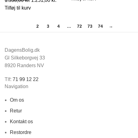
1.538,00
kr.
1.251,00
kr.
pris
pris
oprindelige
aktuelle
Tilføj til kurv
var:
er:
pris
pris
1.034,00 kr..
841,00 kr
var:
er:
1
2
3
4
…
72
73
74
→
1.538,00 kr..
1.251,00 kr..
DagensBolig.dk
Gl Silkeborgvej 33
8920 Randers NV
Tlf:
71 99 12 22
Navigation
Om os
Retur
Kontakt os
Restordre