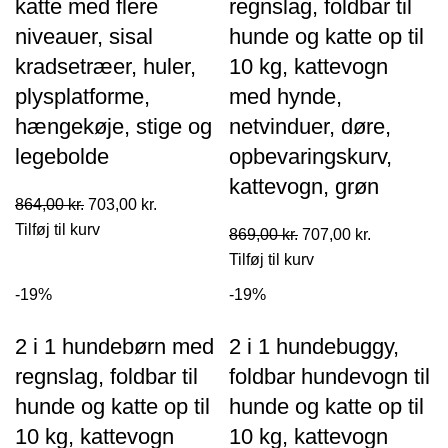
katte med flere
regnslag, foldbar til
niveauer, sisal
hunde og katte op til
kradsetræer, huler,
10 kg, kattevogn
plysplatforme,
med hynde,
hængekøje, stige og
netvinduer, døre,
legebolde
opbevaringskurv,
kattevogn, grøn
Den
Den
864,00
kr.
703,00
kr.
oprindelige
aktuelle
Tilføj til kurv
Den
Den
869,00
kr.
707,00
kr.
pris
pris
oprindelige
aktuelle
Tilføj til kurv
var:
er:
pris
pris
-19%
-19%
864,00 kr..
703,00 kr..
var:
er:
869,00 kr..
707,00 kr..
2 i 1 hundebørn med
2 i 1 hundebuggy,
regnslag, foldbar til
foldbar hundevogn til
hunde og katte op til
hunde og katte op til
10 kg, kattevogn
10 kg, kattevogn