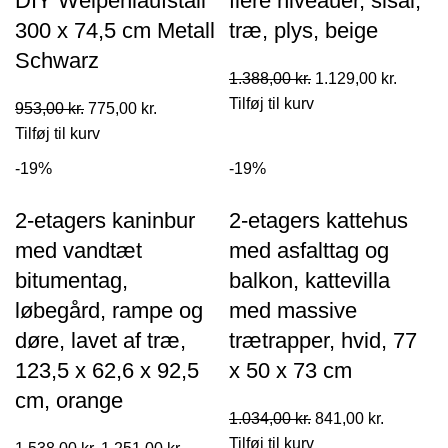
DIY Welpenlaufstall
flere niveauer, sisal,
300 x 74,5 cm Metall
træ, plys, beige
Schwarz
Den
Den
1.388,00
kr.
1.129,00
kr.
oprindelige
aktuell
Tilføj til kurv
Den
Den
953,00
kr.
775,00
kr.
pris
pris
oprindelige
aktuelle
Tilføj til kurv
var:
er:
pris
pris
-19%
-19%
1.388,00 kr..
1.129,0
var:
er:
953,00 kr..
775,00 kr..
2-etagers kaninbur
2-etagers kattehus
med vandtæt
med asfalttag og
bitumentag,
balkon, kattevilla
løbegård, rampe og
med massive
døre, lavet af træ,
trætrapper, hvid, 77
123,5 x 62,6 x 92,5
x 50 x 73 cm
cm, orange
Den
Den
1.034,00
kr.
841,00
kr.
oprindelige
aktuelle
Tilføj til kurv
Den
Den