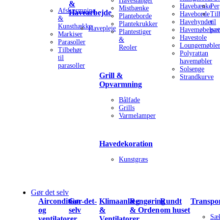
Haveslanger
&
Havebænke
Per
Mistbænke
Afskærmning
Havearbejde
Haveborde
Til
Planteborde
&
Havehynder
til
Plantekrukker
Kunsthække
Havepleje
Havemøbelsæt
pav
Plantestiger
Markiser
Havestole
&
Parasoller
Loungemøble
Reoler
Tilbehør
Polyrattan
til
havemøbler
parasoller
Solsenge
Grill &
Strandkurve
Opvarmning
Bålfade
Grills
Varmelamper
Havedekoration
Kunstgræs
Gør det selv
Aircondition
Gør-det-
Klimaanlæg
Rengøring
Rundt
Transpo
og
selv
&
& Orden
om huset
Sæ
ventilatorer
Ventilatorer