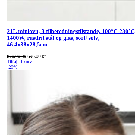
21L miniovn, 3 tilberedningstilstande, 100°C-230°C
1400W, rustfrit stål og glas, sort+sølv,
46,4x38x28,5cm
Den
Den
870,00
kr.
696,00
kr.
oprindelige
aktuelle
Tilføj til kurv
pris
pris
-20%
var:
er:
870,00 kr..
696,00 kr..