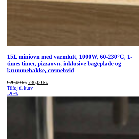
15L miniovn med varmluft, 1000W, 60-230°C, 1-
times timer, pizzaovn, inklusive bageplade og
krummebakke, cremehvid
Den
Den
920,00
kr.
736,00
kr.
oprindelige
aktuelle
Tilføj til kurv
pris
pris
-20%
var:
er:
920,00 kr..
736,00 kr..