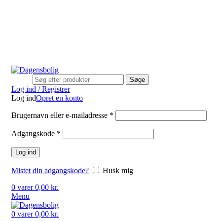
Stort udvalg
Hurtig levering
Rådgivning
Gode tilbud
kundeservice@dagensbolig.dk
• Tlf:
71 99 12 22
Man-ons: 9:00-12:00
Tors: 10:00-13:00 - Fre-søn: lukket
Stort udvalg
Hurtig levering
Rådgivning
Søge
Log ind / Registrer
Log ind
Opret en konto
Brugernavn eller e-mailadresse
*
Adgangskode
*
Log ind
Mistet din adgangskode?
Husk mig
0
varer
0,00
kr.
Menu
0
varer
0,00
kr.