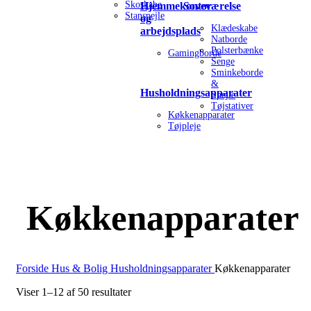
Skoskabe
Hjemmekontor
Soveværelse
Stanspejle
og
Klædeskabe
arbejdsplads
Natborde
Polsterbænke
Gamingborde
Senge
Sminkeborde
&
Husholdningsapparater
Spejle
Tøjstativer
Køkkenapparater
Tøjpleje
Køkkenapparater
Forside
Hus & Bolig
Husholdningsapparater
Køkkenapparater
Viser 1–12 af 50 resultater