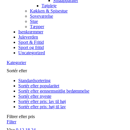
Småapparater
Tøjpleje
Køkken & Spisestue
Soveværelse
Stue
Tæpper
Isenkræmmer
Juleverden
Sport & Fritid
Sport og fritid
Uncategorized
Kategorier
Sortér efter
Standardsortering
Sortér efter popularitet
Sortér efter gennemsnitlig bedømmelse
Sortér efter nyeste
Sortér efter pris: lav til høj
Sortér efter pris: høj til lav
Filtrer efter pris
Filter
Vise
9
12
18
24