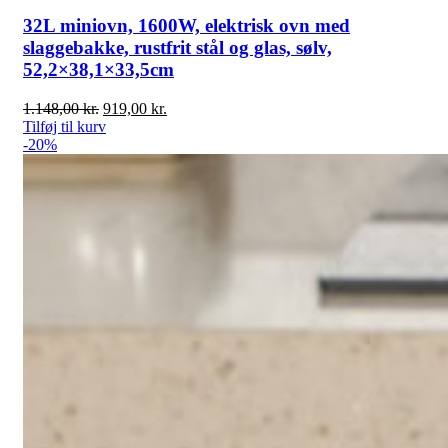
32L miniovn, 1600W, elektrisk ovn med
slaggebakke, rustfrit stål og glas, sølv,
52,2×38,1×33,5cm
Den
Den
1.148,00
kr.
919,00
kr.
oprindelige
aktuelle
Tilføj til kurv
pris
pris
-20%
var:
er:
1.148,00 kr..
919,00 kr..