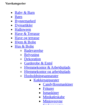
Varekategorier
Baby & Barn
Børn
Byggemarked
Dyreartikler
Halloween
Have & Terrasse
Have og terrasse
Hjem & Bolig
Hus & Bolig
Badeværelse
Belysning
Dekoration
Garderobe & Entré
Hjemmekontor & Arbejdsplads
Hjemmekontor og arbejdsplads
Husholdningsapparater
Køkkenapparater
Candyflossmaskiner
Friturer
Ismaskiner
Minikøleskabe
Minioveovne