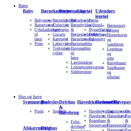
Børn
Baby
Børnekøretøjer
Børnemøbler
Legetøj
Udendørs
legetøj
Babysenge
Børneløbehjul
Børneborde
Børns
Barnevogne
Elektriske
Børnehylder
rollespil
Børnesport
Cykelanhænger
kørertøjer
&
Byggeklodser
Gynger
til
Gocarts
Børnegarderober
Dukkehuse
Hoppeborge
børn
Køretøjer
Børnelænestol
Gyngedyr
og
Potte
Løbecykler
Børnemøbler
vandslotte
Trehjulede
Havemøbler
Legehuse
cykler
til
og
børn
telte
Læringstårne
Rutsjebaner
Legetøjsopbevaring
Sandkasser
Siddegruppe
og
tilbehør
Hus og have
Svømmesjov
Badesjov
Drivhus
Havedekorationer
Havemøbler
Havepavi
&
Pools
Spabade
Havebelysning
Campingstole
Gri
Havebrug
Havebroer
Hængekøjer
Pav
Rosenbuer
&
&
Folie-
Springvand
Hængestole
Fes
drivhuse
Afskærmning
Drivhus
Hængesofa
Pav