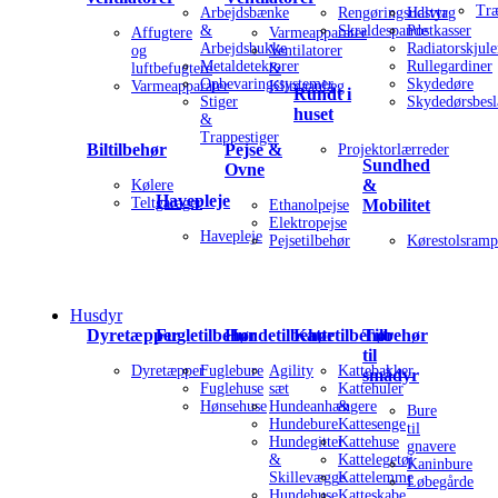
Tr
Arbejdsbænke
Rengøringsudstyr
Halvtag
&
Skraldespande
Postkasser
Affugtere
Varmeapparater
Arbejdsbukke
Radiatorskjule
og
Ventilatorer
Metaldetektorer
Rullegardiner
luftbefugtere
&
Opbevaringssystemer
Skydedøre
Varmeapparater
Klimaanlæg
Rundt i
Stiger
Skydedørsbesl
huset
&
Trappestiger
Biltilbehør
Pejse &
Projektorlærreder
Sundhed
Ovne
&
Kølere
Havepleje
Teltgarager
Mobilitet
Ethanolpejse
Elektropejse
Havepleje
Pejsetilbehør
Kørestolsramp
Husdyr
Dyretæpper
Fugletilbehør
Hundetilbehør
Kattetilbehør
Tilbehør
til
Dyretæpper
Fuglebure
Agility
Kattebakker
smådyr
Fuglehuse
sæt
Kattehuler
Hønsehuse
Hundeanhængere
&
Bure
Hundebure
Kattesenge
til
Hundegitter
Kattehuse
gnavere
&
Kattelegetøj
Kaninbure
Skillevægge
Kattelemme
Løbegårde
Hundehuse
Katteskabe