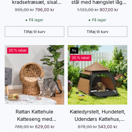
kradsetræsæt, sisal
stål med hængslet låg,
kradseflader, 4 dele, til 1-
kattebakke med ske, til
Normalpris
Normalpris
995,00 kr
796,00 kr
1.133,00 kr
907,00 kr
3 katte, beige
store katte op til 12 kg,
På lager
På lager
nem at rengøre
Tilføj til kurv
Tilføj til kurv
Antal
Antal
20 % rabat
Ny
20 % rabat
Rattan Kattehule
Kæledyrstelt, Hundetelt,
Katteseng med
Udendørs Kattehus,
Vandhyacintpude
Hundehus med
Normalpris
Normalpris
786,00 kr
629,00 kr
678,00 kr
543,00 kr