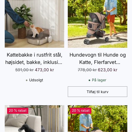
Kattebakke i rustfrit stål,
Hundevogn til Hunde og
højsidet, bakke, inklusive
Katte, Flerfarvet
ske, til store katte,
(Kaffebrun)
Normalpris
Normalpris
591,00 kr
473,00 kr
778,00 kr
623,00 kr
53x42x27cm, trækulsgrå
Udsolgt
På lager
Tilføj til kurv
Antal
20 % rabat
20 % rabat