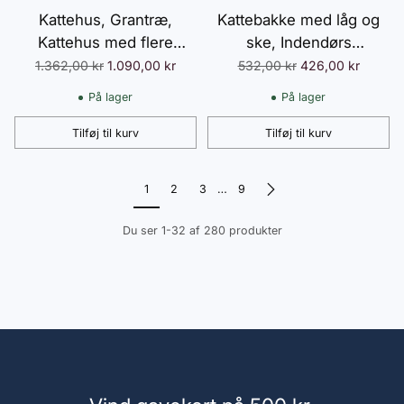
Kattehus, Grantræ,
Kattebakke med låg og
Kattehus med flere
ske, Indendørs
indgange, 2 etager,
Kattebakke til Katte op til
Normalpris
Normalpris
1.362,00 kr
1.090,00 kr
532,00 kr
426,00 kr
Udendørs Kattehule,
4 kg, Plastik, Grå, 48,5 x
På lager
På lager
Smådyrshus med
38 x 36,5 cm
asfalttag, Blomsterkasse,
Tilføj til kurv
Tilføj til kurv
Antal
Antal
Vintersikker, Hævet
Design, Gul, 96 x 65 x
1
2
3
…
9
85,5 cm
Du ser 1-32 af 280 produkter