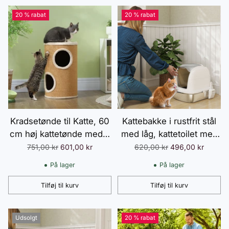
20 % rabat
20 % rabat
Kradsetønde til Katte, 60
Kattebakke i rustfrit stål
cm høj kattetønde med 2
med låg, kattetoilet med
huler, Kradsetræ, Sisal
bakke, kattebakke, til
Normalpris
Normalpris
751,00 kr
601,00 kr
620,00 kr
496,00 kr
kattetårn, til katte op til 5
katte under 5 kg, 52,4 x
På lager
På lager
kg, Brun
41,3 x 42 cm, hvid
Tilføj til kurv
Tilføj til kurv
Antal
Antal
Udsolgt
20 % rabat