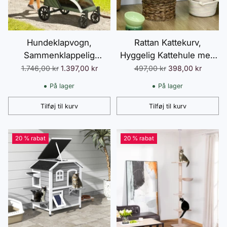
Hundeklapvogn,
Rattan Kattekurv,
Sammenklappelig
Hyggelig Kattehule med
Hundeklapvogn til Store
Pude, Vandhyacint
Normalpris
Normalpris
1.746,00 kr
1.397,00 kr
497,00 kr
398,00 kr
Hunde og Katte op til 30
Kæledyrsseng,
På lager
På lager
kg, Katteklapvogn med
Mørkebrun,
Pude, Netvinduer, Døre,
42x33x52cm til
Tilføj til kurv
Tilføj til kurv
Antal
Antal
Opbevaringspose,
Afslappede Katte
Katteklapvogn med
20 % rabat
20 % rabat
Sikkerhedsliner, Bremser,
Klapvogn, Mørkegrøn