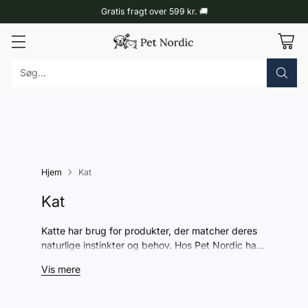
Gratis fragt over 599 kr. 🚚
Søg...
Hjem
Kat
Kat
Katte har brug for produkter, der matcher deres
naturlige instinkter og behov. Hos Pet Nordic har
vi nøje udvalgt udstyr til katte, fordi vi ved, at
Vis mere
kvalitet og funktion gør en reel forskel i
hverdagen. Find alt til din kat samlet ét sted.