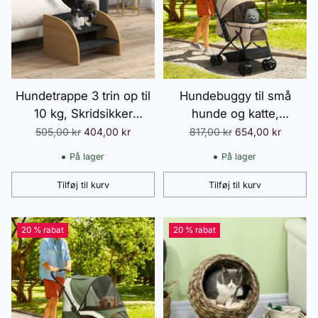
Hundetrappe 3 trin op til
Hundebuggy til små
10 kg, Skridsikker
hunde og katte,
kæledyrstrappe med
kæledyrsvogn Oxford
Normalpris
Normalpris
505,00 kr
404,00 kr
817,00 kr
654,00 kr
sidepanel til små hunde,
lysebrun 76,5 x 52 x 95
På lager
På lager
Kattetrappe i egetræ
cm, komfortabel og mobil
Tilføj til kurv
Tilføj til kurv
Antal
Antal
20 % rabat
20 % rabat