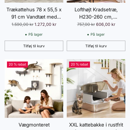
Trækattehus 78 x 55,5 x
Lofthøjt Kradsetræ,
91 cm Vandtæt med
H230-260 cm,
Fugtbestandigt Gulv,
Højdejusterbart Klatretræ
Normalpris
Normalpris
1.590,00 kr
1.272,00 kr
757,00 kr
606,00 kr
Flugtdør, Hoppeplatforme
til Katte, Robust, Beige
På lager
På lager
og Gulvhul, Grå
Tilføj til kurv
Tilføj til kurv
Antal
Antal
20 % rabat
20 % rabat
Vægmonteret
XXL kattebakke i rustfrit