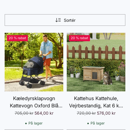
Sortér
20 % rabat
20 % rabat
Kæledyrsklapvogn
Kattehus Kattehule,
Kattevogn Oxford Blå
Vejrbestandig, Kat 6 kg,
76,5x52x95cm til Små
57 cm x 45 cm x 43 cm,
Normalpris
Normalpris
705,00 kr
564,00 kr
720,00 kr
576,00 kr
Hunde og Katte,
Naturlig
På lager
På lager
Sammenklappelig & Let