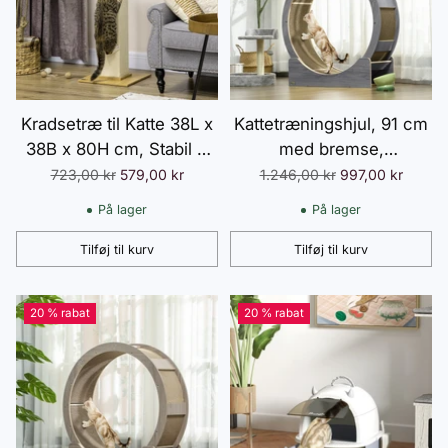
Kradsetræ til Katte 38L x
Kattetræningshjul, 91 cm
38B x 80H cm, Stabil &
med bremse,
Sikker med Kradsebræt
kradsebræt, Kattehjul til
Normalpris
Normalpris
723,00 kr
579,00 kr
1.246,00 kr
997,00 kr
og Legebolde Lavet af
sund motion, afslapning,
På lager
På lager
Cremehvid Sisal,
grå
Pladsbesparende
Tilføj til kurv
Tilføj til kurv
Antal
Antal
20 % rabat
20 % rabat