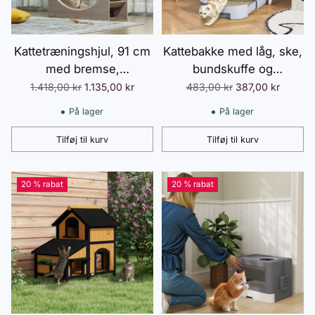
Kattetræningshjul, 91 cm
Kattebakke med låg, ske,
med bremse,
bundskuffe og
kradsebræt, kattehjul til
indgangspedal til katte op
Normalpris
Normalpris
1.418,00 kr
1.135,00 kr
483,00 kr
387,00 kr
sund motion, afslapning,
til 5 kg, 40,5 x 52 x 39
På lager
På lager
valnød
cm, grå
Tilføj til kurv
Tilføj til kurv
Antal
Antal
20 % rabat
20 % rabat