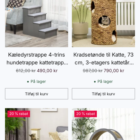
Kæledyrstrappe 4-trins
Kradsetønde til Katte, 73
hundetrappe kattetrappe
cm, 3-etagers kattetårn
indstigningshjælp med
med vandhyacint og
Normalpris
Normalpris
612,00 kr
490,00 kr
987,00 kr
790,00 kr
skridsikker måtte
stålhynde, lysebrun til
På lager
På lager
kæledyrsstige til bil seng
katteelskere
sofa grå 40 x 59 x 54,2
Tilføj til kurv
Tilføj til kurv
Antal
Antal
cm
20 % rabat
20 % rabat