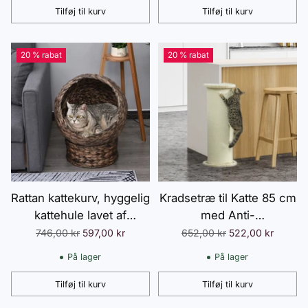
Tilføj til kurv
Tilføj til kurv
Antal
Antal
20 % rabat
20 % rabat
Rattan kattekurv, hyggelig
Kradsetræ til Katte 85 cm
kattehule lavet af
med Anti-
vandhyacint, mørkebrun,
tippebeskyttelse, Sisalreb
Normalpris
Normalpris
746,00 kr
597,00 kr
652,00 kr
522,00 kr
50x42x60cm, ideel til
og Plys i Cremehvid til
På lager
På lager
stuen
Katteelskere
Tilføj til kurv
Tilføj til kurv
Antal
Antal