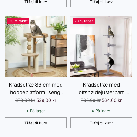
khaki+kaffe
Tilføj til kurv
Tilføj til kurv
Antal
Antal
20 % rabat
20 % rabat
Kradsetræ 86 cm med
Kradsetræ med
hoppeplatform, seng,
loftshøjdejusterbart,
legebold, kradsetræ til
robust kradsetræ med
Normalpris
Normalpris
673,00 kr
539,00 kr
705,00 kr
564,00 kr
katte med jute
sisalstolper, klatretræ til
På lager
På lager
kradsetræer, til katte op
katte, gråt, 40 x 34 x
til 7 kg, kaffe
230-260 cm
Tilføj til kurv
Tilføj til kurv
Antal
Antal