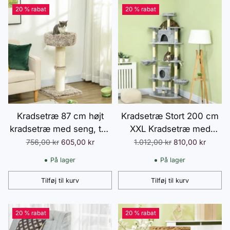
20 % rabat
20 % rabat
Kradsetræ 87 cm højt
Kradsetræ Stort 200 cm
kradsetræ med seng, tyk
XXL Kradsetræ med
stamme, kradsetræ til
Kattehuler og
Normalpris
Normalpris
756,00 kr
605,00 kr
1.012,00 kr
810,00 kr
katte med sisal
Hængekøjer, Stald til
På lager
På lager
kradsetræer, til katte op
Store Katte i Lysegrå
til 6 kg, indendørs, brun
Tilføj til kurv
Tilføj til kurv
Antal
Antal
20 % rabat
20 % rabat