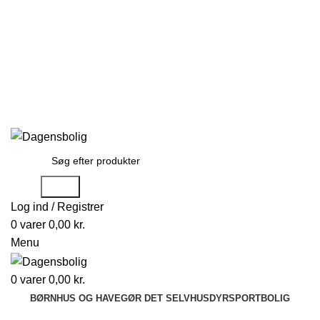
Stort udvalg
Hurtig levering
Rådgivning
Gode tilbud
kundeservice@dagensbolig.dk
• Tlf:
71 99 12 22
Man-ons: 9:00-12:00
Tors: 10:00-13:00 - Fre-søn: lukket
Stort udvalg
Hurtig levering
Rådgivning
Søge
Log ind / Registrer
0
varer
0,00
kr.
Menu
0
varer
0,00
kr.
BØRN
HUS OG HAVE
GØR DET SELV
HUSDYR
SPORT
BOLIG