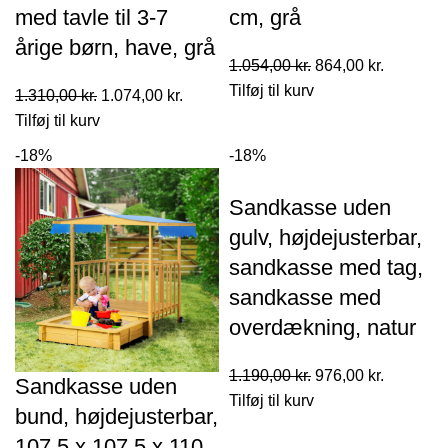
med tavle til 3-7
cm, grå
årige børn, have, grå
Den
Den
1.054,00
kr.
864,00
kr.
oprindelige
aktuelle
Tilføj til kurv
Den
Den
1.310,00
kr.
1.074,00
kr.
pris
pris
oprindelige
aktuelle
Tilføj til kurv
var:
er:
pris
pris
-18%
-18%
1.054,00 kr..
864,00 kr
var:
er:
1.310,00 kr..
1.074,00 kr..
Sandkasse uden
gulv, højdejusterbar,
sandkasse med tag,
sandkasse med
overdækning, natur
Den
Den
1.190,00
kr.
976,00
kr.
Sandkasse uden
oprindelige
aktuelle
Tilføj til kurv
bund, højdejusterbar,
pris
pris
107,5 x 107,5 x 110