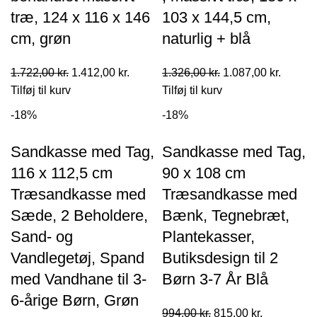
træ, 124 x 116 x 146
103 x 144,5 cm,
cm, grøn
naturlig + blå
Den
Den
Den
Den
1.722,00
kr.
1.412,00
kr.
1.326,00
kr.
1.087,00
kr.
oprindelige
aktuelle
oprindelige
aktuell
Tilføj til kurv
Tilføj til kurv
pris
pris
pris
pris
-18%
-18%
var:
er:
var:
er:
1.722,00 kr..
1.412,00 kr..
1.326,00 kr..
1.087,0
Sandkasse med Tag,
Sandkasse med Tag,
116 x 112,5 cm
90 x 108 cm
Træsandkasse med
Træsandkasse med
Sæde, 2 Beholdere,
Bænk, Tegnebræt,
Sand- og
Plantekasser,
Vandlegetøj, Spand
Butiksdesign til 2
med Vandhane til 3-
Børn 3-7 År Blå
6-årige Børn, Grøn
Den
Den
994,00
kr.
815,00
kr.