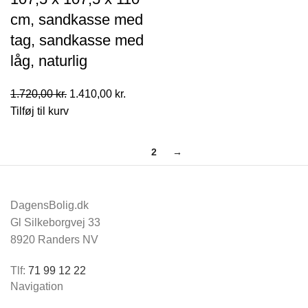
var:
er:
cm, sandkasse med
1.190,00 kr..
976,00 kr
tag, sandkasse med
låg, naturlig
Den
Den
1.720,00
kr.
1.410,00
kr.
oprindelige
aktuelle
Tilføj til kurv
pris
pris
var:
er:
1
2
→
1.720,00 kr..
1.410,00 kr..
DagensBolig.dk
Gl Silkeborgvej 33
8920 Randers NV
Tlf:
71 99 12 22
Navigation