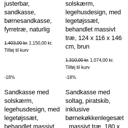
justerbar,
solskærm,
sandkasse,
legehusdesign, med
børnesandkasse,
legetøjssæt,
fyrretræ, naturlig
behandlet massivt
træ, 124 x 116 x 146
Den
Den
1.403,00
kr.
1.150,00
kr.
cm, brun
oprindelige
aktuelle
Tilføj til kurv
pris
pris
Den
Den
1.310,00
kr.
1.074,00
kr.
var:
er:
oprindelige
aktuell
Tilføj til kurv
1.403,00 kr..
1.150,00 kr..
pris
pris
-18%
-18%
var:
er:
1.310,00 kr..
1.074,0
Sandkasse med
Sandkasse med
solskærm,
soltag, piratskib,
legehusdesign, med
inklusive
legetøjssæt,
børnekøkkenlegesæt
behandlet massivt
, massivt træ, 180 x