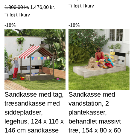
oprindelige
aktuelle
Tilføj til kurv
Den
Den
1.800,00
kr.
1.476,00
kr.
pris
pris
oprindelige
aktuelle
Tilføj til kurv
var:
er:
pris
pris
-18%
-18%
994,00 kr..
815,00 kr..
var:
er:
1.800,00 kr..
1.476,00 kr..
Sandkasse med tag,
Sandkasse med
træsandkasse med
vandstation, 2
siddepladser,
plantekasser,
legehus, 124 x 116 x
behandlet massivt
146 cm sandkasse
træ, 154 x 80 x 60