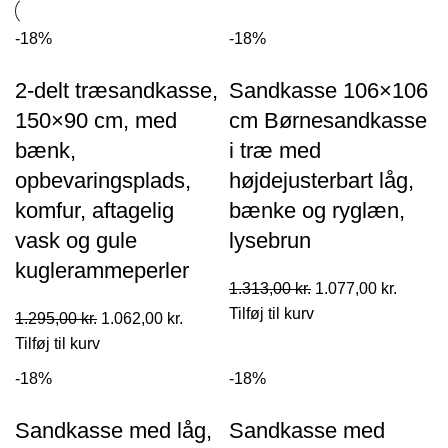
-18%
-18%
2-delt træsandkasse,
Sandkasse 106×106
150×90 cm, med
cm Børnesandkasse
bænk,
i træ med
opbevaringsplads,
højdejusterbart låg,
komfur, aftagelig
bænke og ryglæn,
vask og gule
lysebrun
kuglerammeperler
Den
Den
1.313,00
kr.
1.077,00
kr.
oprindelige
aktuell
Tilføj til kurv
Den
Den
1.295,00
kr.
1.062,00
kr.
pris
pris
oprindelige
aktuelle
Tilføj til kurv
var:
er:
pris
pris
-18%
-18%
1.313,00 kr..
1.077,0
var:
er:
1.295,00 kr..
1.062,00 kr..
Sandkasse med låg,
Sandkasse med