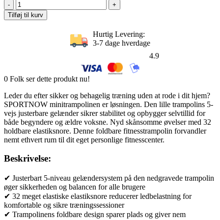
Fitnesstrampolin
pris
pris
med
var:
er:
Tilføj til kurv
justerbart
1.131,00 kr..
905,00 kr..
gelænder,
Hurtig Levering:
indendørs
3-7 dage hverdage
og
4.9
udendørs
sportstrampolin,
stål,
0
Folk ser dette produkt nu!
plastik,
orange
Leder du efter sikker og behagelig træning uden at rode i dit hjem?
antal
SPORTNOW minitrampolinen er løsningen. Den lille trampolins 5-
vejs justerbare gelænder sikrer stabilitet og opbygger selvtillid for
både begyndere og ældre voksne. Nyd skånsomme øvelser med 32
holdbare elastiksnore. Denne foldbare fitnesstrampolin forvandler
nemt ethvert rum til dit eget personlige fitnesscenter.
Beskrivelse:
✔ Justerbart 5-niveau gelændersystem på den nedgravede trampolin
øger sikkerheden og balancen for alle brugere
✔ 32 meget elastiske elastiksnore reducerer ledbelastning for
komfortable og sikre træningssessioner
✔ Trampolinens foldbare design sparer plads og giver nem