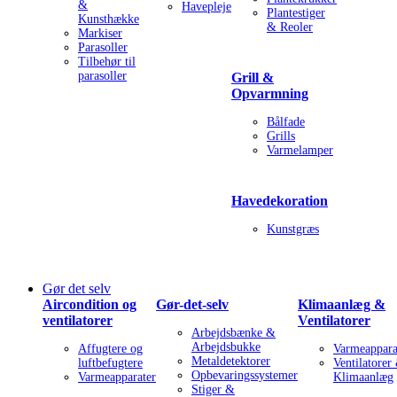
&
Havepleje
Plantestiger
Kunsthække
& Reoler
Markiser
Parasoller
Tilbehør til
parasoller
Grill &
Opvarmning
Bålfade
Grills
Varmelamper
Havedekoration
Kunstgræs
Gør det selv
Aircondition og
Gør-det-selv
Klimaanlæg &
ventilatorer
Ventilatorer
Arbejdsbænke &
Arbejdsbukke
Affugtere og
Varmeappara
Metaldetektorer
luftbefugtere
Ventilatorer
Opbevaringssystemer
Varmeapparater
Klimaanlæg
Stiger &