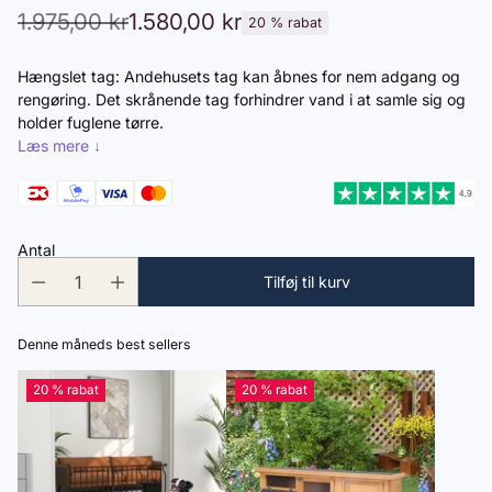
1.975,00 kr
1.580,00 kr
20 % rabat
Normalpris
Hængslet tag: Andehusets tag kan åbnes for nem adgang og
rengøring. Det skrånende tag forhindrer vand i at samle sig og
holder fuglene tørre.
Læs mere ↓
Antal
Tilføj til kurv
Denne måneds best sellers
20 % rabat
20 % rabat