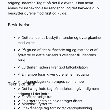
adgang indenfor. Taget på det lille dyrehus kan nemt
åbnes for inspektion eller rengøring, og det hævede gulv
beskytter dyrene mod fugt og kulde.
Beskrivelse:
✔ Dette andehus beskytter ænder og dværgkaniner
mod vejret
✔ På grund af det skrånende tag og materialet af
fyrretræ er dette hønsehus velegnet til udendørs
brug
✔ Lufthuller i siden sikrer god luftcirkulation
✔ En rampe foran giver dyrene nem adgang
✔ Indgangslugen kan bruges som rampe
Tekniske data:
✔ Det hængslede tag på andehuset giver dig nem
adgang til det indre
✔ Farve: naturligt træ
✔ En justerbar stolpe holder taget åbent
✔ Materiale: fyrretræ
✔ Et skrånende tag forhindrer vandophobning