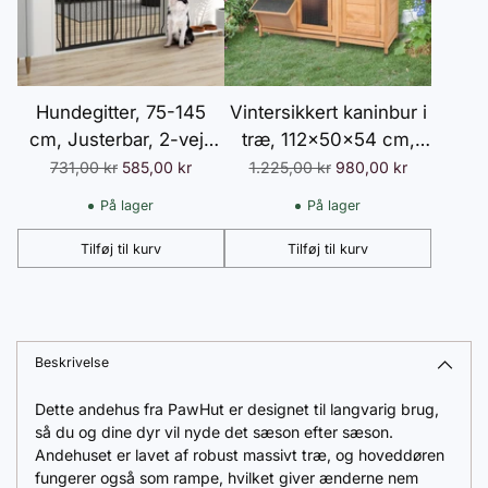
Hundegitter, 75-145
Vintersikkert kaninbur i
cm, Justerbar, 2-vejs
træ, 112x50x54 cm,
åbning, Dobbelt
med bitumentag, 2
Normalpris
Normalpris
731,00 kr
585,00 kr
1.225,00 kr
980,00 kr
låsesystem, Montering
døre, metalnet, egnet til
På lager
På lager
uden boring, ABS, Stål,
kaniner og marsvin,
Sort
udendørs brug,
Tilføj til kurv
Tilføj til kurv
Antal
Antal
natur/sort
Tilføjer
produkt
til
Beskrivelse
din
Dette andehus fra PawHut er designet til langvarig brug,
kurv
så du og dine dyr vil nyde det sæson efter sæson.
Andehuset er lavet af robust massivt træ, og hoveddøren
fungerer også som rampe, hvilket giver ænderne nem