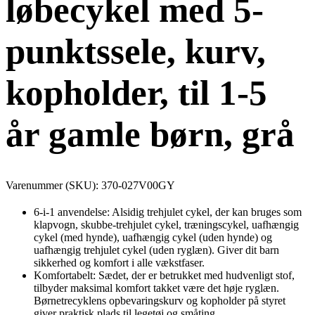
løbecykel med 5-
punktssele, kurv,
kopholder, til 1-5
år gamle børn, grå
Varenummer (SKU):
370-027V00GY
6-i-1 anvendelse: Alsidig trehjulet cykel, der kan bruges som
klapvogn, skubbe-trehjulet cykel, træningscykel, uafhængig
cykel (med hynde), uafhængig cykel (uden hynde) og
uafhængig trehjulet cykel (uden ryglæn). Giver dit barn
sikkerhed og komfort i alle vækstfaser.
Komfortabelt: Sædet, der er betrukket med hudvenligt stof,
tilbyder maksimal komfort takket være det høje ryglæn.
Børnetrecyklens opbevaringskurv og kopholder på styret
giver praktisk plads til legetøj og småting.