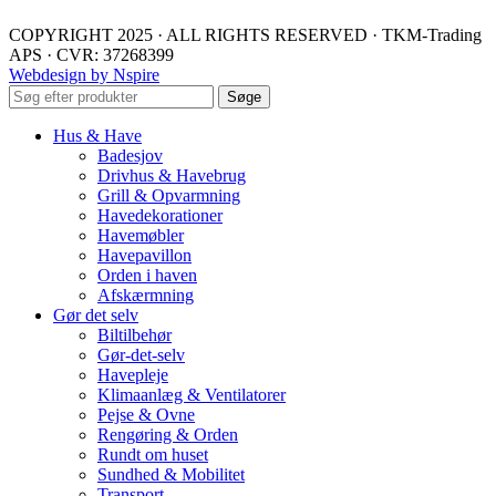
COPYRIGHT 2025 · ALL RIGHTS RESERVED · TKM-Trading
APS · CVR: 37268399
Webdesign by Nspire
Søge
Hus & Have
Badesjov
Drivhus & Havebrug
Grill & Opvarmning
Havedekorationer
Havemøbler
Havepavillon
Orden i haven
Afskærmning
Gør det selv
Biltilbehør
Gør-det-selv
Havepleje
Klimaanlæg & Ventilatorer
Pejse & Ovne
Rengøring & Orden
Rundt om huset
Sundhed & Mobilitet
Transport