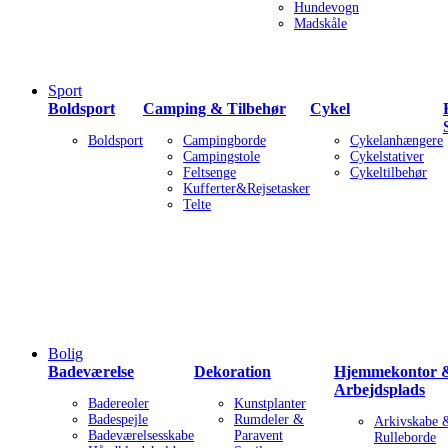
Hundevogn
Madskåle
Sport
Boldsport
Camping & Tilbehør
Cykel
Boldsport
Campingborde
Cykelanhængere
Campingstole
Cykelstativer
Feltsenge
Cykeltilbehør
Kufferter&Rejsetasker
Telte
Bolig
Badeværelse
Dekoration
Hjemmekontor 
Arbejdsplads
Badereoler
Kunstplanter
Badespejle
Rumdeler &
Arkivskabe 
Badeværelsesskabe
Paravent
Rulleborde