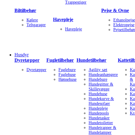
Trappestiger
Biltilbehør
Pejse & Ovne
Havepleje
Kølere
Ethanolpejse
Teltgarager
Elektropejse
Havepleje
Pejsetilbehø
Husdyr
Dyretæpper
Fugletilbehør
Hundetilbehør
Kattetil
Dyretæpper
Fuglebure
Agility sæt
Ka
Fuglehuse
Hundeanhængere
Ka
Hønsehuse
Hundebure
&
Hundegitter &
Ka
Skillevægge
Ka
Hundehuse
Kat
Hundekurve &
Ka
Hundesofaer
Ka
Hundepleje
Ka
Hundepools
Kr
Hundetasker
Hundetoiletter
Hundetrapper &
Hundelamper