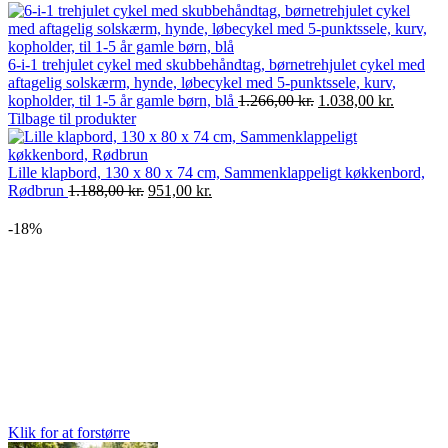
6-i-1 trehjulet cykel med skubbehåndtag, børnetrehjulet cykel med
aftagelig solskærm, hynde, løbecykel med 5-punktssele, kurv,
Den
Den
kopholder, til 1-5 år gamle børn, blå
1.266,00
kr.
1.038,00
kr.
oprindelige
aktuelle
Tilbage til produkter
pris
pris
var:
er:
1.266,00 kr..
1.038,00
Lille klapbord, 130 x 80 x 74 cm, Sammenklappeligt køkkenbord,
Den
Den
Rødbrun
1.188,00
kr.
951,00
kr.
oprindelige
aktuelle
pris
pris
-18%
var:
er:
1.188,00 kr..
951,00 kr..
Klik for at forstørre