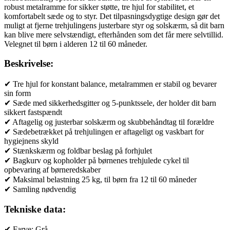
hynde,
robust metalramme for sikker støtte, tre hjul for stabilitet, et
løbecykel
komfortabelt sæde og to styr. Det tilpasningsdygtige design gør det
med
muligt at fjerne trehjulingens justerbare styr og solskærm, så dit barn
5-
kan blive mere selvstændigt, efterhånden som det får mere selvtillid.
punktssele,
Velegnet til børn i alderen 12 til 60 måneder.
kurv,
kopholder,
Beskrivelse:
til
1-
✔ Tre hjul for konstant balance, metalrammen er stabil og bevarer
5
sin form
år
✔ Sæde med sikkerhedsgitter og 5-punktssele, der holder dit barn
gamle
sikkert fastspændt
børn,
✔ Aftagelig og justerbar solskærm og skubbehåndtag til forældre
grå
✔ Sædebetrækket på trehjulingen er aftageligt og vaskbart for
antal
hygiejnens skyld
✔ Stænkskærm og foldbar beslag på forhjulet
✔ Bagkurv og kopholder på børnenes trehjulede cykel til
opbevaring af børneredskaber
✔ Maksimal belastning 25 kg, til børn fra 12 til 60 måneder
✔ Samling nødvendig
Tekniske data:
✔ Farve: Grå