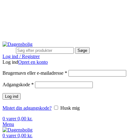
Stort udvalg
Hurtig levering
Rådgivning
Gode tilbud
kundeservice@dagensbolig.dk
• Tlf:
71 99 12 22
Man-ons: 9:00-12:00
Tors: 10:00-13:00 - Fre-søn: lukket
Stort udvalg
Hurtig levering
Rådgivning
Søge
Log ind / Registrer
Log ind
Opret en konto
Brugernavn eller e-mailadresse
*
Adgangskode
*
Log ind
Mistet din adgangskode?
Husk mig
0
varer
0,00
kr.
Menu
0
varer
0,00
kr.