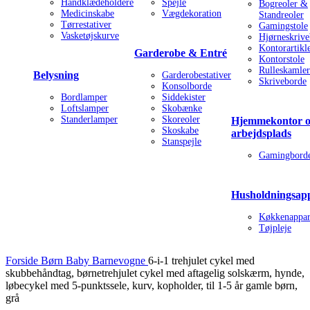
Håndklædeholdere
Spejle
Bogreoler &
Medicinskabe
Vægdekoration
Standreoler
Tørrestativer
Gamingstole
Vasketøjskurve
Hjørneskriv
Kontorartikl
Garderobe & Entré
Kontorstole
Rulleskamler
Belysning
Garderobestativer
Skriveborde
Konsolborde
Bordlamper
Siddekister
Loftslamper
Skobænke
Standerlamper
Skoreoler
Hjemmekontor 
Skoskabe
arbejdsplads
Stanspejle
Gamingbord
Husholdningsap
Køkkenappar
Tøjpleje
Forside
Børn
Baby
Barnevogne
6-i-1 trehjulet cykel med
skubbehåndtag, børnetrehjulet cykel med aftagelig solskærm, hynde,
løbecykel med 5-punktssele, kurv, kopholder, til 1-5 år gamle børn,
grå