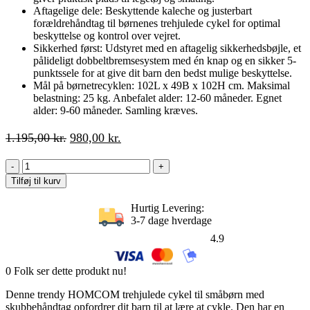
Aftagelige dele: Beskyttende kaleche og justerbart
forældrehåndtag til børnenes trehjulede cykel for optimal
beskyttelse og kontrol over vejret.
Sikkerhed først: Udstyret med en aftagelig sikkerhedsbøjle, et
pålideligt dobbeltbremsesystem med én knap og en sikker 5-
punktssele for at give dit barn den bedst mulige beskyttelse.
Mål på børnetrecyklen: 102L x 49B x 102H cm. Maksimal
belastning: 25 kg. Anbefalet alder: 12-60 måneder. Egnet
alder: 9-60 måneder. Samling kræves.
Den
Den
1.195,00
kr.
980,00
kr.
oprindelige
aktuelle
6-
pris
pris
i-
var:
er:
Tilføj til kurv
1
1.195,00 kr..
980,00 kr..
trehjulet
Hurtig Levering:
cykel
3-7 dage hverdage
med
4.9
skubbehåndtag,
børnetrehjulet
cykel
0
Folk ser dette produkt nu!
med
aftagelig
Denne trendy HOMCOM trehjulede cykel til småbørn med
solskærm,
skubbehåndtag opfordrer dit barn til at lære at cykle. Den har en