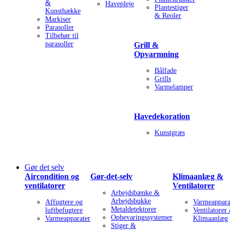
&
Havepleje
Plantestiger
Kunsthække
& Reoler
Markiser
Parasoller
Tilbehør til
parasoller
Grill &
Opvarmning
Bålfade
Grills
Varmelamper
Havedekoration
Kunstgræs
Gør det selv
Aircondition og
Gør-det-selv
Klimaanlæg &
ventilatorer
Ventilatorer
Arbejdsbænke &
Arbejdsbukke
Affugtere og
Varmeappara
Metaldetektorer
luftbefugtere
Ventilatorer
Opbevaringssystemer
Varmeapparater
Klimaanlæg
Stiger &