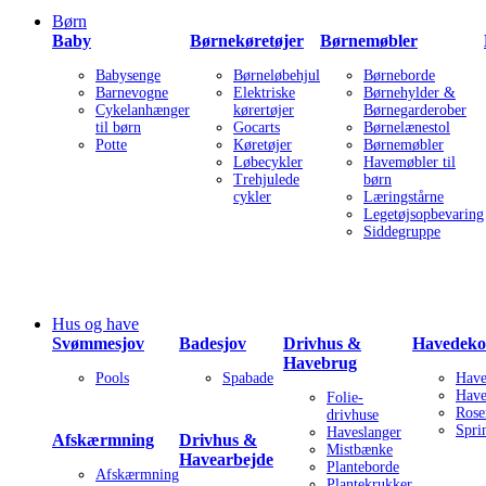
Børn
Baby
Børnekøretøjer
Børnemøbler
Babysenge
Børneløbehjul
Børneborde
Barnevogne
Elektriske
Børnehylder &
Cykelanhænger
kørertøjer
Børnegarderober
til børn
Gocarts
Børnelænestol
Potte
Køretøjer
Børnemøbler
Løbecykler
Havemøbler til
Trehjulede
børn
cykler
Læringstårne
Legetøjsopbevaring
Siddegruppe
Hus og have
Svømmesjov
Badesjov
Drivhus &
Havedeko
Havebrug
Pools
Spabade
Have
Have
Folie-
Rose
drivhuse
Spri
Haveslanger
Afskærmning
Drivhus &
Mistbænke
Havearbejde
Planteborde
Afskærmning
Plantekrukker