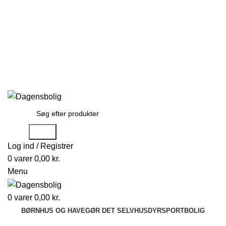
Stort udvalg
Hurtig levering
Rådgivning
Gode tilbud
kundeservice@dagensbolig.dk
• Tlf:
71 99 12 22
Man-ons: 9:00-12:00
Tors: 10:00-13:00 - Fre-søn: lukket
Stort udvalg
Hurtig levering
Rådgivning
Søge
Log ind / Registrer
0
varer
0,00
kr.
Menu
0
varer
0,00
kr.
BØRN
HUS OG HAVE
GØR DET SELV
HUSDYR
SPORT
BOLIG