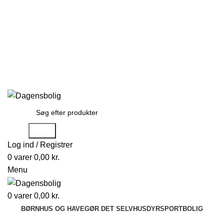
Stort udvalg
Hurtig levering
Rådgivning
Gode tilbud
kundeservice@dagensbolig.dk
• Tlf:
71 99 12 22
Man-ons: 9:00-12:00
Tors: 10:00-13:00 - Fre-søn: lukket
Stort udvalg
Hurtig levering
Rådgivning
Søge
Log ind / Registrer
0
varer
0,00
kr.
Menu
0
varer
0,00
kr.
BØRN
HUS OG HAVE
GØR DET SELV
HUSDYR
SPORT
BOLIG