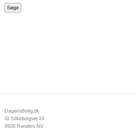
Søge
DagensBolig.dk
Gl Silkeborgvej 33
8920 Randers NV