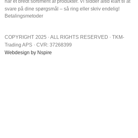
har et bredt sortiment af produkter. Vi sidder altid klart til at
svare på dine spørgsmål – så ring eller skriv endelig!
Betalingsmetoder
COPYRIGHT 2025 · ALL RIGHTS RESERVED · TKM-
Trading APS · CVR: 37268399
Webdesign by Nspire